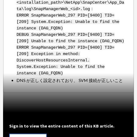
<installation_path>\NetApp\SnapCenter\App_Da
：
ta\log\SnapManagerWeb_<id>.log
ERROR SnapManagerWeb_297 PID=[9400] TID=
[209] System.Exception: Unable to find the
instance (DAG_FQDN)
DEBUG SnapManagerWeb_297 PID=[9400] TID=
[209] Unable to find the instance (DAG_FQDN)
ERROR SnapManagerWeb_297 PID=[9400] TID=
[209] Exception in method:
DiscoverHostResourcesInternal.
System.Exception: Unable to find the
instance (DAG_FQDN)
DNS が正しく設定されており、 SVM 接続が正しいこと
Sign in to view the entire content of this KB article.