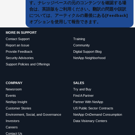
す。ナレッジベースの元のコンテンツを確認する場
合は、英語版をご利用ください。翻訳の問題や誤訳
については、アーティクルの最後にある[Feedback]
オプションを使用して報告できます。
MORE IN SUPPORT
Contact Support
Training
Report an Issue
Community
Provide Feedback
Digital Support Blog
Security Advisories
NetApp Neighborhood
Support Policies and Offerings
COMPANY
SALES
Newsroom
Try and Buy
Events
Find A Partner
NetApp Insight
Partner With NetApp
Customer Stories
US Public Sector Contracts
Environment, Social, and Governance
NetApp OnDemand Consumption
Investors
Data Visionary Centers
Careers
Contact Us