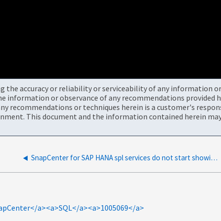
the accuracy or reliability or serviceability of any information 
the information or observance of any recommendations provided he
ny recommendations or techniques herein is a customer's responsi
onment. This document and the information contained herein may 
SnapCenter for SAP HANA spl services do not start showing SCC_PORT：command not found
napCenter</a><a>SQL</a><a>1005069</a>