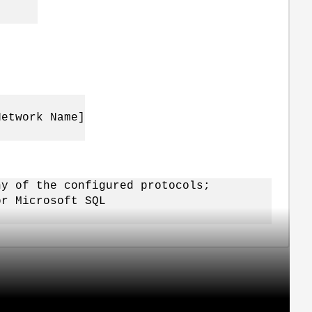
Network Name]
ny of the configured protocols;
or Microsoft SQL