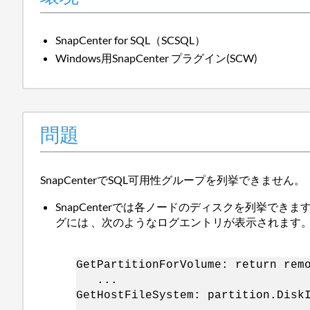
SnapCenter for SQL（SCSQL）
Windows用SnapCenter プラグイン(SCW)
問題
SnapCenterでSQL可用性グループを列挙できません。
SnapCenterでは各ノードのディスクを列挙できま
グには 、次のようなログエントリが表示されます
GetPartitionForVolume: return rem
...
GetHostFileSystem: partition.Disk