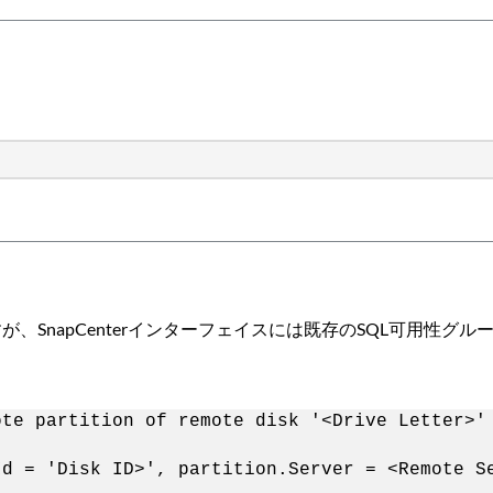
すが、SnapCenterインターフェイスには既存のSQL可用性グ
。
ote partition of remote disk '<Drive Letter>'
Id = 'Disk ID>', partition.Server = <Remote S