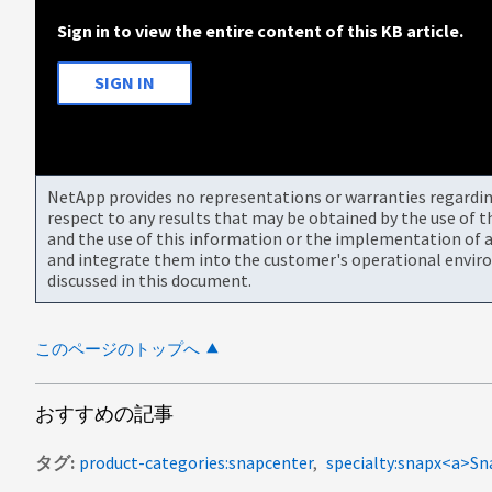
Sign in to view the entire content of this KB article.
SIGN IN
NetApp provides no representations or warranties regarding 
respect to any results that may be obtained by the use of 
and the use of this information or the implementation of a
and integrate them into the customer's operational envir
discussed in this document.
このページのトップへ
おすすめの記事
タグ
product-categories:snapcenter
specialty:snapx<a>S