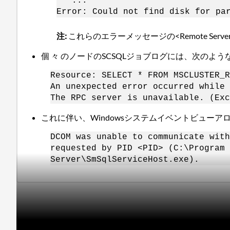
...
Error: Could not find disk for pa
注:
これらのエラーメッセージの<Remote Se
個 々 のノードのSCSQLジョブログには、次のよ
Resource: SELECT * FROM MSCLUSTER_R
An unexpected error occurred while 
The RPC server is unavailable. (Exc
これに伴い、Windowsシステムイベントビュー
DCOM was unable to communicate with
requested by PID <PID> (C:\Program 
Server\SmSqlServiceHost.exe).