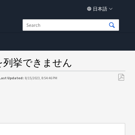
日本語
ループを列挙できません
Last Updated:
8/15/2023, 8:54:46 PM
PDF
と
し
て
保
存