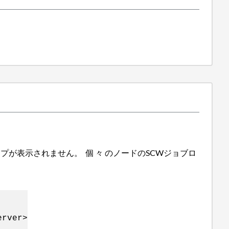
ループが表示されません。 個 々 のノードのSCWジョブロ
erver>