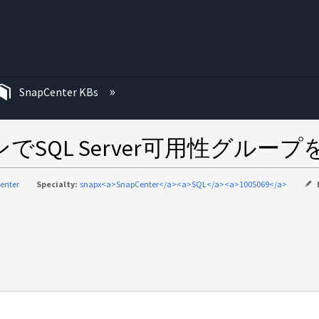
む
SnapCenter KBs
プラグインでSQL Server可用性グ
enter
Specialty:
snapx<a>SnapCenter</a><a>SQL</a><a>1005069</a>