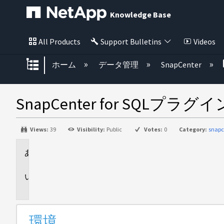
Knowledge Base
All Products
Support Bulletins
Videos
グローバル階層を展開/折りたた
ホーム
データ管理
SnapCenter
SnapCenter for SQL
Views:
39
Visibility:
Public
Votes:
0
Category:
snapc
環
境
問
題
環境