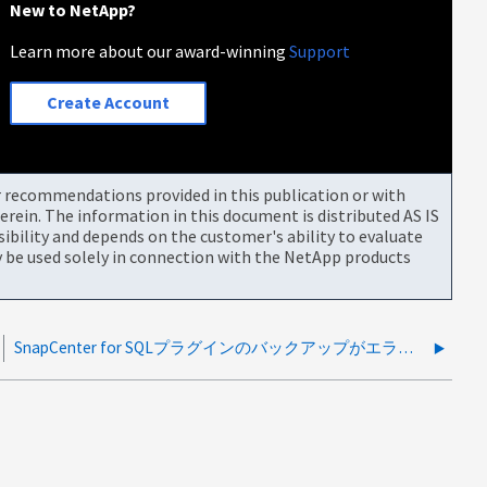
New to NetApp?
Learn more about our award-winning
Support
Create Account
or recommendations provided in this publication or with
rein. The information in this document is distributed AS IS
bility and depends on the customer's ability to evaluate
be used solely in connection with the NetApp products
SnapCenter for SQLプラグインのバックアップがエラー「backup log is not allowed while the recovery model is simple」で失敗する