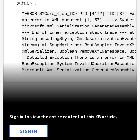
されます。
"ERROR SMCore_<job_ID> PID=[4172] TID=[37] Exce
an error in XML document (1, 57). ---> System.I
Microsoft.Xml.Serialization.GeneratedAssembly.X
--- End of inner exception stack trace --- at S
String encodingStyle, XmlDeserializationEvents 
stream) at SnapMgrHelper.RestAdapter.InvokeXML[
xmlSerializer, Boolean removeXMLNamespace, Bool
: Detailed Exception There is an error in XML d
BaseException System.InvalidOperationException:
Microsoft.Xml.Serialization.GeneratedAssembly.X
Sign in to view the entire content of this KB article.
SIGN IN