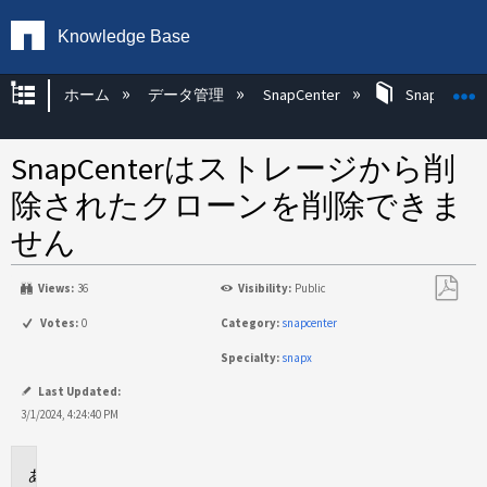
Knowledge Base
グローバル階層を展開/折りたたむ
ホーム
データ管理
SnapCenter
SnapCenter
SnapCenterはストレージから削
除されたクローンを削除できま
せん
Views:
36
Visibility:
Public
PDF
Votes:
0
Category:
snapcenter
と
Specialty:
snapx
し
て
Last Updated:
保
3/1/2024, 4:24:40 PM
存
環