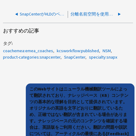
SnapCenterがHLDのベースラインスナップショットを削除しようとしています
分離名前空間を使用している場合、SnapCenterはリソースを検出できません
おすすめの記事
タグ
coachemea:emea_coaches
kcsworkflow:published
NSM
product-categories:snapcenter
SnapCenter
specialty:snapx
このWebサイトはニューラル機械翻訳ツールによっ
て翻訳されており、ナレッジベース（KB）コンテン
ツの基本的な理解を目的として提供されています。
オリジナルの英語を文字どおりに翻訳しているた
め、正確ではない翻訳が含まれている場合がありま
す。ナレッジベースの元のコンテンツを確認する場
合は、英語版をご利用ください。翻訳の問題や誤訳
については、アーティクルの最後にある[Feedback]