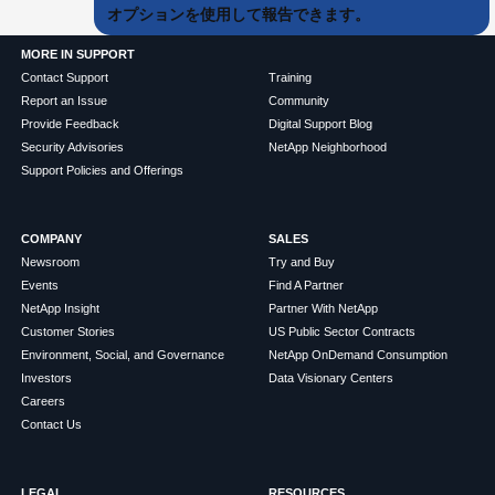
オプションを使用して報告できます。
MORE IN SUPPORT
Contact Support
Training
Report an Issue
Community
Provide Feedback
Digital Support Blog
Security Advisories
NetApp Neighborhood
Support Policies and Offerings
COMPANY
SALES
Newsroom
Try and Buy
Events
Find A Partner
NetApp Insight
Partner With NetApp
Customer Stories
US Public Sector Contracts
Environment, Social, and Governance
NetApp OnDemand Consumption
Investors
Data Visionary Centers
Careers
Contact Us
LEGAL
RESOURCES