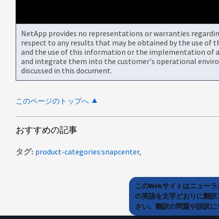
NetApp provides no representations or warranties regarding 
respect to any results that may be obtained by the use of 
and the use of this information or the implementation of a
and integrate them into the customer's operational envir
discussed in this document.
このページのトップへ
おすすめの記事
タグ
product-categories:snapcenter
このWebサイトはニュー
の英語を文字どおりに翻訳
さい。翻訳の問題や誤訳につ