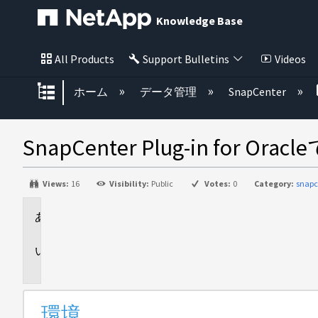
Knowledge Base
All Products
Support Bulletins
Videos
グローバル階層を展開/折りたた
ホーム
データ管理
SnapCenter
SnapCenter Plug-in 
Views:
16
Visibility:
Public
Votes:
0
Category:
snapc
環
境
問
題
環境