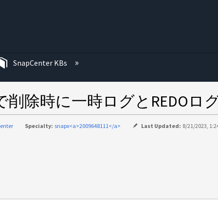
む
SnapCenter KBs
for Oracleで削除時に一時ログとR
enter
Specialty:
snapx<a>2009648111</a>
Last Updated:
8/21/2023, 1:2