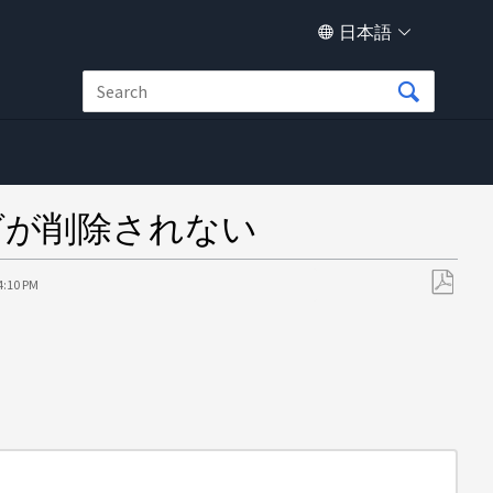
日本語
EDOログが削除されない
4:10 PM
PDF
と
し
て
保
存