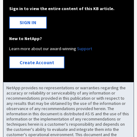
Sign in to view the entire content of this KB article.
SIGN IN
New to NetApp?
Learn more about our award-winning
Support
Create Account
NetApp provides no representations or warranties regarding the
accuracy or reliability or serviceability of any information or
recommendations provided in this publication or with respect to
any results that may be obtained by the use of the information or
observance of any recommendations provided herein. The
information in this document is distributed AS IS and the use of this
information or the implementation of any recommendations or
techniques herein is a customer's responsibility and depends on
the customer's ability to evaluate and integrate them into the
customer's operational environment. This document and the