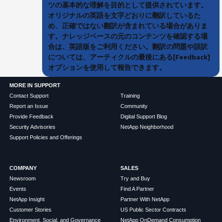
ツの基本的な理解を目的として提供されています。
オリジナルの英語を文字どおりに翻訳しているた
め、正確ではない翻訳が含まれている場合がありま
す。ナレッジベースの元のコンテンツを確認する場
合は、英語版をご利用ください。翻訳の問題や誤訳
については、アーティクルの最後にある[Feedback]
オプションを使用して報告できます。
MORE IN SUPPORT
Contact Support
Training
Report an Issue
Community
Provide Feedback
Digital Support Blog
Security Advisories
NetApp Neighborhood
Support Policies and Offerings
COMPANY
SALES
Newsroom
Try and Buy
Events
Find A Partner
NetApp Insight
Partner With NetApp
Customer Stories
US Public Sector Contracts
Environment, Social, and Governance
NetApp OnDemand Consumption