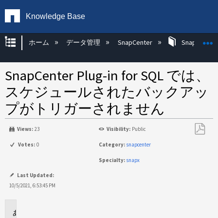
Knowledge Base
グローバル階層を展開/折りたたむ
ホーム
データ管理
SnapCenter
SnapCenter
SnapCenter Plug-in for SQL では、
スケジュールされたバックアッ
プがトリガーされません
Views:
23
Visibility:
Public
PDF
Votes:
0
Category:
snapcenter
と
Specialty:
snapx
し
て
Last Updated:
保
10/5/2021, 6:53:45 PM
存
環