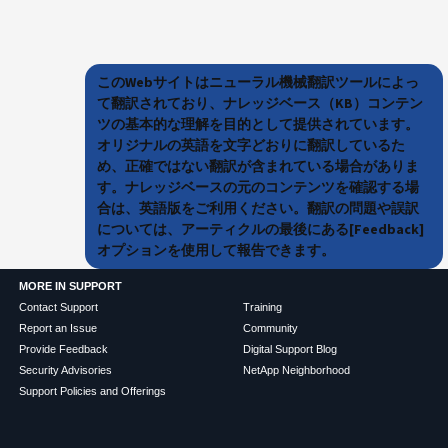
このWebサイトはニューラル機械翻訳ツールによっ
て翻訳されており、ナレッジベース（KB）コンテン
ツの基本的な理解を目的として提供されています。
オリジナルの英語を文字どおりに翻訳しているた
め、正確ではない翻訳が含まれている場合がありま
す。ナレッジベースの元のコンテンツを確認する場
合は、英語版をご利用ください。翻訳の問題や誤訳
については、アーティクルの最後にある[Feedback]
オプションを使用して報告できます。
MORE IN SUPPORT
Contact Support
Training
Report an Issue
Community
Provide Feedback
Digital Support Blog
Security Advisories
NetApp Neighborhood
Support Policies and Offerings