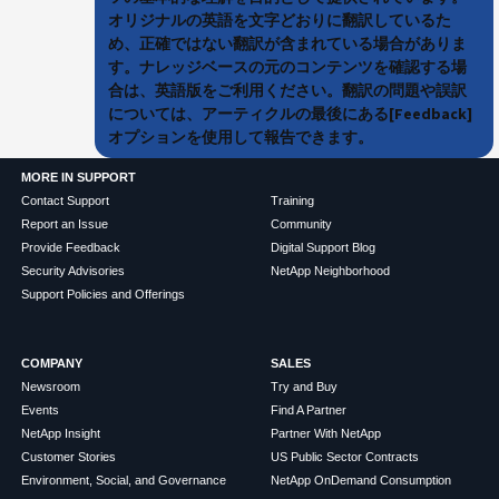
オリジナルの英語を文字どおりに翻訳しているた
め、正確ではない翻訳が含まれている場合がありま
す。ナレッジベースの元のコンテンツを確認する場
合は、英語版をご利用ください。翻訳の問題や誤訳
については、アーティクルの最後にある[Feedback]
オプションを使用して報告できます。
MORE IN SUPPORT
Contact Support
Training
Report an Issue
Community
Provide Feedback
Digital Support Blog
Security Advisories
NetApp Neighborhood
Support Policies and Offerings
COMPANY
SALES
Newsroom
Try and Buy
Events
Find A Partner
NetApp Insight
Partner With NetApp
Customer Stories
US Public Sector Contracts
Environment, Social, and Governance
NetApp OnDemand Consumption