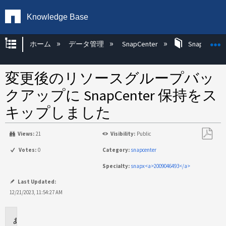
Knowledge Base
グローバル階層を展開/折りたたむ
ホーム
データ管理
SnapCenter
SnapCenter
変更後のリソースグループバッ
クアップに SnapCenter 保持をス
キップしました
Views:
21
Visibility:
Public
PDF
Votes:
0
Category:
snapcenter
と
Specialty:
snapx<a>2009046493</a>
し
て
Last Updated:
保
12/21/2023, 11:54:27 AM
存
環