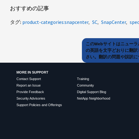
おすすめの記事
タグ
product-categories:snapcenter
SC
SnapCenter
spec
このWebサイトはニュー
の英語を文字どおりに翻訳
さい。翻訳の問題や誤訳につ
MORE IN SUPPORT
Contact Support
Training
Report an Issue
Community
Provide Feedback
Digital Support Blog
Security Advisories
NetApp Neighborhood
Support Policies and Offerings