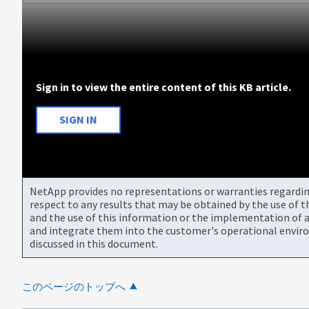
Sign in to view the entire content of this KB article.
SIGN IN
NetApp provides no representations or warranties regarding 
respect to any results that may be obtained by the use of 
and the use of this information or the implementation of a
and integrate them into the customer's operational envir
discussed in this document.
このページのトップへ