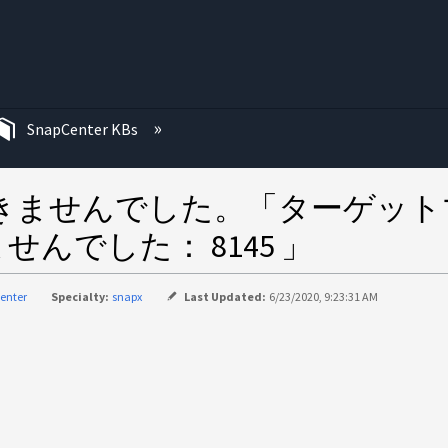
む
SnapCenter KBs
M を追加できませんでした。「ター
んでした： 8145 」
enter
Specialty:
snapx
Last Updated:
6/23/2020, 9:23:31 AM