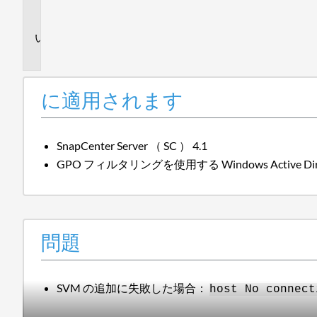
ま
す
問
題
に適用されます
SnapCenter Server （ SC ） 4.1
GPO フィルタリングを使用する Windows Active Dire
問題
SVM の追加に失敗した場合：
host No connect