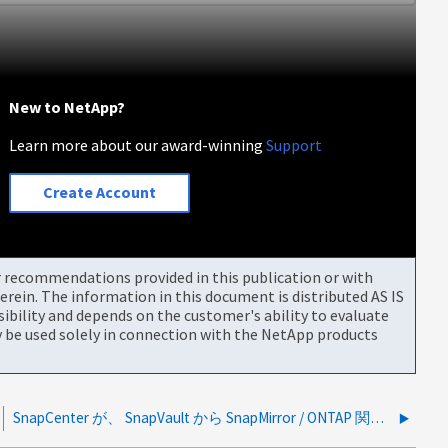
New to NetApp?
Learn more about our award-winning
Support
Create Account
or recommendations provided in this publication or with
rein. The information in this document is distributed AS IS
bility and depends on the customer's ability to evaluate
be used solely in connection with the NetApp products
SnapCenter が、 SnapVault から SnapMirror / ONTAP 関係の詳細を取得できません