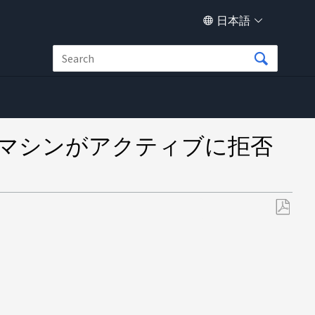
日本語
ゲットマシンがアクティブに拒否
PDF
と
し
て
保
存