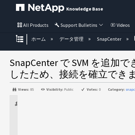
Knowledge Base
All Products
Support Bulletins
Videos
グローバル階層を展開/折りたた
ホーム
データ管理
SnapCenter
SnapCenter で SV
したため、接続を確立できませ
Views:
85
Visibility:
Public
Votes:
0
Category:
snapc
に
適
用
さ
れ