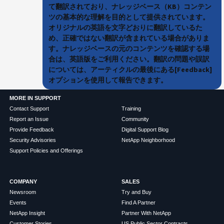
て翻訳されており、ナレッジベース（KB）コンテン
ツの基本的な理解を目的として提供されています。
オリジナルの英語を文字どおりに翻訳しているた
め、正確ではない翻訳が含まれている場合がありま
す。ナレッジベースの元のコンテンツを確認する場
合は、英語版をご利用ください。翻訳の問題や誤訳
については、アーティクルの最後にある[Feedback]
オプションを使用して報告できます。
MORE IN SUPPORT
Contact Support
Training
Report an Issue
Community
Provide Feedback
Digital Support Blog
Security Advisories
NetApp Neighborhood
Support Policies and Offerings
COMPANY
SALES
Newsroom
Try and Buy
Events
Find A Partner
NetApp Insight
Partner With NetApp
Customer Stories
US Public Sector Contracts