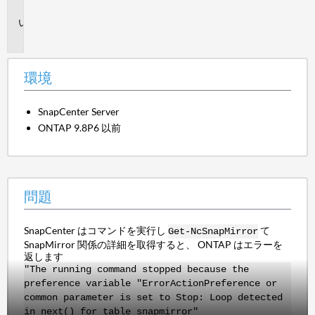
境
問
題
環境
SnapCenter Server
ONTAP 9.8P6 以前
問題
SnapCenter はコマンドを実行し
て
Get-NcSnapMirror
SnapMirror 関係の詳細を取得すると、 ONTAP はエラーを
返します
"The running command stopped because the
preference variable "ErrorActionPreference or
common parameter is set to Stop: Loop detected
in next() for table snapmirror"