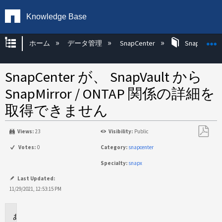
Knowledge Base
グローバル階層を展開/折りたたむ
ホーム
データ管理
SnapCenter
SnapCenter
SnapCenter が、 SnapVault から
SnapMirror / ONTAP 関係の詳細を
取得できません
Views:
23
Visibility:
Public
PDF
Votes:
0
Category:
snapcenter
と
Specialty:
snapx
し
て
Last Updated:
保
11/29/2021, 12:53:15 PM
存
環