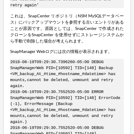
retry again'
これは、SnapCenter リポジトリ（NSM MySQLデータベー
ス）にバックアップマウントを参照する古いエントリがある
ことが原因です。原因としては、SnapCenter で作成された
クローンをSnapCenter を使用せずにストレージシステムか
ら手動で削除した場合が考えられます。
SnapManager Webログには次の情報が表示されます。
2018-06-19T09:29:30.7396260-05:00 DEBUG
SnapManagerWeb PID=[10592] TID=[148] Backup
<VM_backup_At_#time_#hostname_#datetime> has
mounts,cannot be deleted, unmount and retry
again.
2018-06-19T09:29:30.7552520-05:00 ERROR
SnapManagerWeb PID=[10592] TID=[148] ErrorCode
(-1), ErrorMessage (Backup
<VM_backup_At_#time_#hostname_#datetime> has
mounts,cannot be deleted, unmount and retry
again.)
2018-06-19T09:29:30.7552520-05:00 DEBUG
SnapManagerWeb PID=[10592] TID=[148]