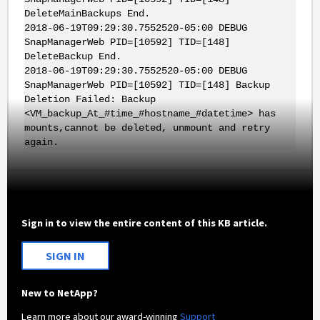
DeleteMainBackups End.
2018-06-19T09:29:30.7552520-05:00 DEBUG
SnapManagerWeb PID=[10592] TID=[148]
DeleteBackup End.
2018-06-19T09:29:30.7552520-05:00 DEBUG
SnapManagerWeb PID=[10592] TID=[148] Backup
Deletion Failed: Backup
<VM_backup_At_#time_#hostname_#datetime> has
mounts,cannot be deleted, unmount and retry
again.
Sign in to view the entire content of this KB article.
SIGN IN
New to NetApp?
Learn more about our award-winning
Support