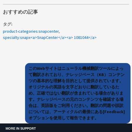
おすすめの記事
タグ
product-categories:snapcenter
specialty:snapx<a>SnapCenter</a><a> 1081044</a>
このWebサイトはニューラル機械翻訳ツールによっ
て翻訳されており、ナレッジベース（KB）コンテン
ツの基本的な理解を目的として提供されています。
オリジナルの英語を文字どおりに翻訳しているた
め、正確ではない翻訳が含まれている場合がありま
す。ナレッジベースの元のコンテンツを確認する場
合は、英語版をご利用ください。翻訳の問題や誤訳
については、アーティクルの最後にある[Feedback]
オプションを使用して報告できます。
MORE IN SUPPORT