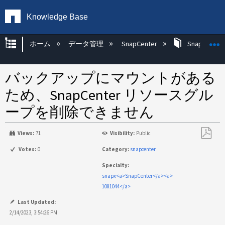
Knowledge Base
グローバル階層を展開/折りたたむ
ホーム
データ管理
SnapCenter
SnapCenter
バックアップにマウントがある
ため、SnapCenter リソースグル
ープを削除できません
Views:
71
Visibility:
Public
PDF
Votes:
0
Category:
snapcenter
と
Specialty:
し
snapx<a>SnapCenter</a><a>
て
1081044</a>
保
存
Last Updated:
2/14/2023, 3:54:26 PM