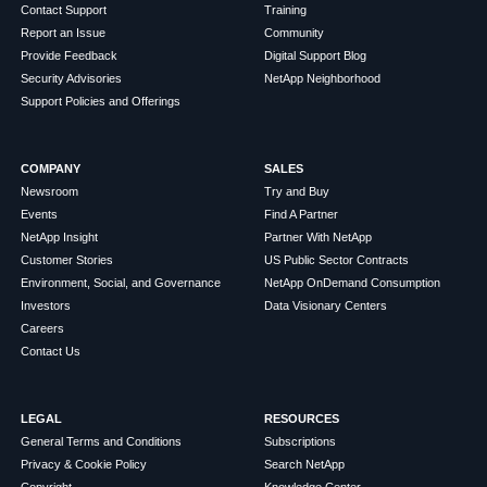
Contact Support
Training
Report an Issue
Community
Provide Feedback
Digital Support Blog
Security Advisories
NetApp Neighborhood
Support Policies and Offerings
COMPANY
SALES
Newsroom
Try and Buy
Events
Find A Partner
NetApp Insight
Partner With NetApp
Customer Stories
US Public Sector Contracts
Environment, Social, and Governance
NetApp OnDemand Consumption
Investors
Data Visionary Centers
Careers
Contact Us
LEGAL
RESOURCES
General Terms and Conditions
Subscriptions
Privacy & Cookie Policy
Search NetApp
Copyright
Knowledge Center