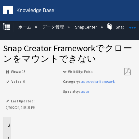
Knowledge Base
グローバル階層を展開/折りたたむ
ホーム
データ管理
SnapCenter
SnapCenter
Snap Creator Frameworkでクロー
ンをマウントできない
Views:
13
Visibility:
Public
PDF
Votes:
0
Category:
snap-creator-framework
と
Specialty:
snapx
し
て
Last Updated:
保
2/26/2024, 9:56:31 PM
存
環
境
問