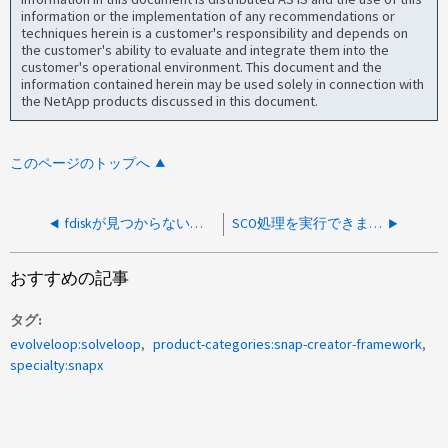
information or the implementation of any recommendations or
techniques herein is a customer's responsibility and depends on
the customer's ability to evaluate and integrate them into the
customer's operational environment. This document and the
information contained herein may be used solely in connection with
the NetApp products discussed in this document.
このページのトップへ
fdiskが見つからないため、SCVのルートパーティションサイズを変更できません
SCO処理を実行できません-予期しないエラーです
おすすめの記事
タグ
evolveloop:solveloop
product-categories:snap-creator-framework
specialty:snapx