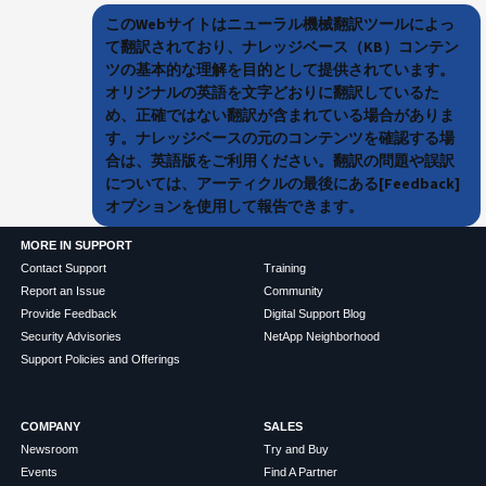
このWebサイトはニューラル機械翻訳ツールによっ
て翻訳されており、ナレッジベース（KB）コンテン
ツの基本的な理解を目的として提供されています。
オリジナルの英語を文字どおりに翻訳しているた
め、正確ではない翻訳が含まれている場合がありま
す。ナレッジベースの元のコンテンツを確認する場
合は、英語版をご利用ください。翻訳の問題や誤訳
については、アーティクルの最後にある[Feedback]
オプションを使用して報告できます。
MORE IN SUPPORT
Contact Support
Training
Report an Issue
Community
Provide Feedback
Digital Support Blog
Security Advisories
NetApp Neighborhood
Support Policies and Offerings
COMPANY
SALES
Newsroom
Try and Buy
Events
Find A Partner