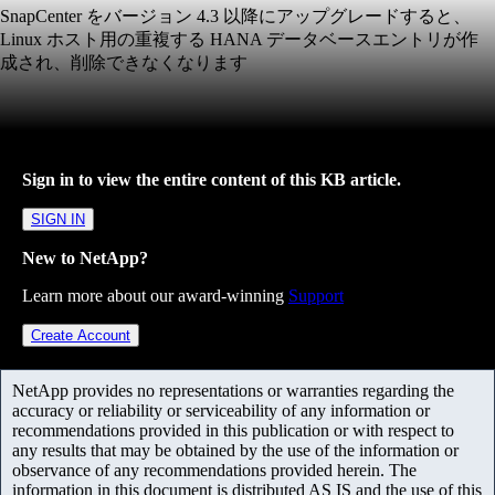
SnapCenter をバージョン 4.3 以降にアップグレードすると、
Linux ホスト用の重複する HANA データベースエントリが作
成され、削除できなくなります
Sign in to view the entire content of this KB article.
SIGN IN
New to NetApp?
Learn more about our award-winning
Support
Create Account
NetApp provides no representations or warranties regarding the
accuracy or reliability or serviceability of any information or
recommendations provided in this publication or with respect to
any results that may be obtained by the use of the information or
observance of any recommendations provided herein. The
information in this document is distributed AS IS and the use of this