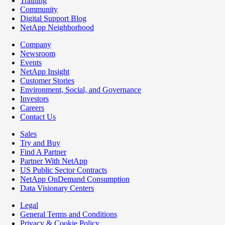
Training
Community
Digital Support Blog
NetApp Neighborhood
Company
Newsroom
Events
NetApp Insight
Customer Stories
Environment, Social, and Governance
Investors
Careers
Contact Us
Sales
Try and Buy
Find A Partner
Partner With NetApp
US Public Sector Contracts
NetApp OnDemand Consumption
Data Visionary Centers
Legal
General Terms and Conditions
Privacy & Cookie Policy