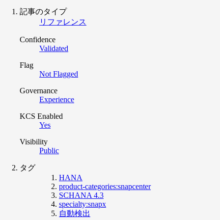
記事のタイプ
リファレンス
Confidence
Validated
Flag
Not Flagged
Governance
Experience
KCS Enabled
Yes
Visibility
Public
タグ
HANA
product-categories:snapcenter
SCHANA 4.3
specialty:snapx
自動検出