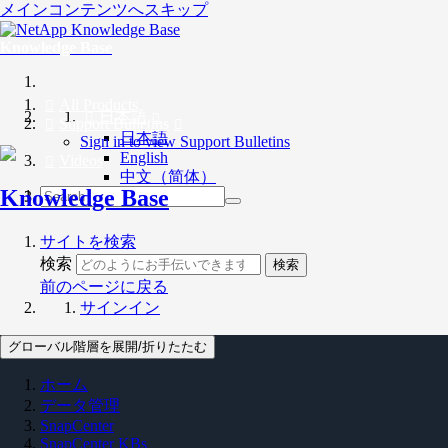
メインコンテンツへスキップ
Knowledge Base
All Products
日本語
Support Bulletins
日本語
Sign in to view Support Bulletins
English
Videos
中文（简体）
Knowledge Base
サイトを検索
検索
検索
前のページに戻る
サインイン
グローバル階層を展開/折りたたむ
ホーム
データ管理
SnapCenter
SnapCenter KBs