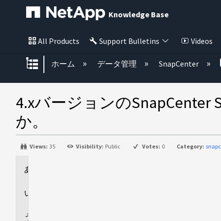
Knowledge Base
All Products
Support Bulletins
Videos
グローバル階層を展開/折りたた
ホーム
データ管理
SnapCenter
4.xバージョンのSnapCent
か。
Views:
35
Visibility:
Public
Votes:
0
Category:
snapc
環
境
回
答
追