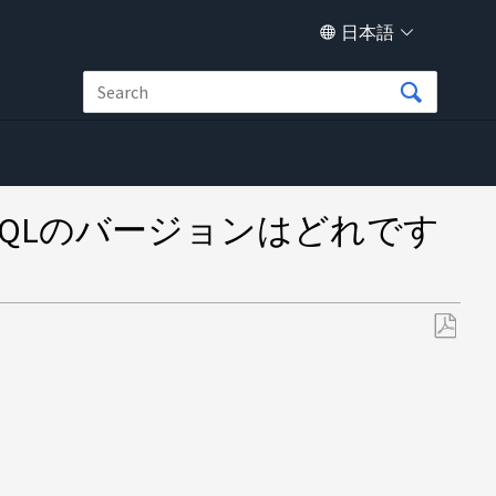
日本語
るMySQLのバージョンはどれです
PDF
と
し
て
保
存