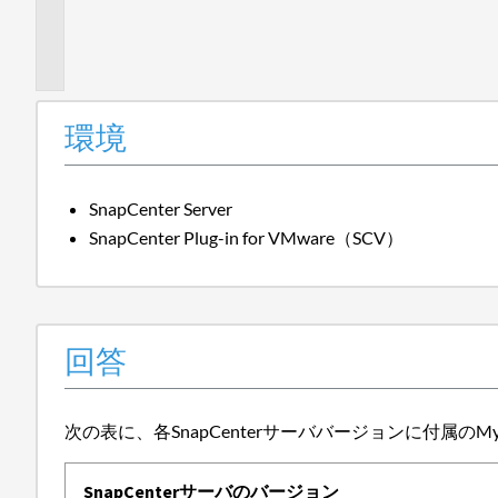
加
情
報
環境
SnapCenter Server
SnapCenter Plug-in for VMware（SCV）
回答
次の表に、各SnapCenterサーババージョンに付属の
SnapCenterサーバのバージョン