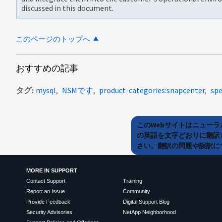
discussed in this document.
このページのトップへ
おすすめの記事
タグ
mysql
NSMです
product-categories:snapcenter
spe
このWebサイトはニュー
の英語を文字どおりに翻訳
さい。翻訳の問題や誤訳につ
MORE IN SUPPORT
Contact Support
Training
Report an Issue
Community
Provide Feedback
Digital Support Blog
Security Advisories
NetApp Neighborhood