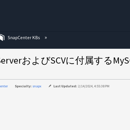
む
SnapCenter KBs
er ServerおよびSCVに付属す
enter
Specialty:
snapx
Last Updated:
2/14/2024, 4:55:38 PM