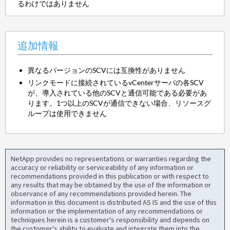
るわけではありません
追加情報
異なるバージョンのSCVには互換性がありません
リンクモードに接続されているvCenterサーバの各SCV
が、導入されている他のSCVと通信可能である必要があ
ります。1つ以上のSCVが通信できない場合、リソースグ
ループは使用できません
NetApp provides no representations or warranties regarding the
accuracy or reliability or serviceability of any information or
recommendations provided in this publication or with respect to
any results that may be obtained by the use of the information or
observance of any recommendations provided herein. The
information in this document is distributed AS IS and the use of this
information or the implementation of any recommendations or
techniques herein is a customer's responsibility and depends on
the customer's ability to evaluate and integrate them into the