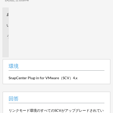
保
5/4/2022, 11:53:09 PM
存
環
境
回
答
追
加
情
報
環境
SnapCenter Plug-in for VMware（SCV）4.x
回答
リンクモード環境のすべてのSCVがアップグレードされてい