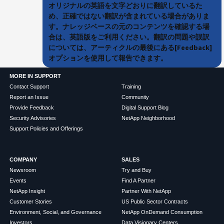
オリジナルの英語を文字どおりに翻訳しているた
め、正確ではない翻訳が含まれている場合がありま
す。ナレッジベースの元のコンテンツを確認する場
合は、英語版をご利用ください。翻訳の問題や誤訳
については、アーティクルの最後にある[Feedback]
オプションを使用して報告できます。
MORE IN SUPPORT
Contact Support
Training
Report an Issue
Community
Provide Feedback
Digital Support Blog
Security Advisories
NetApp Neighborhood
Support Policies and Offerings
COMPANY
SALES
Newsroom
Try and Buy
Events
Find A Partner
NetApp Insight
Partner With NetApp
Customer Stories
US Public Sector Contracts
Environment, Social, and Governance
NetApp OnDemand Consumption
Investors
Data Visionary Centers