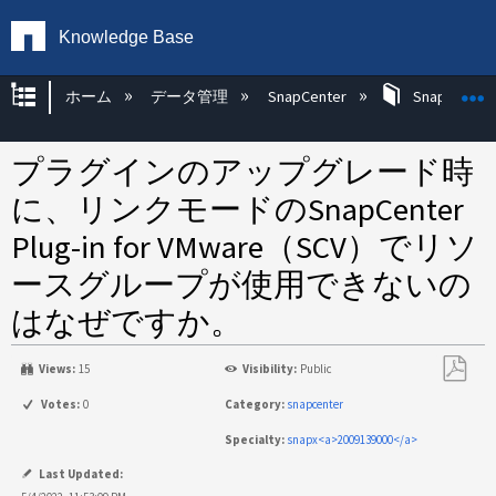
Knowledge Base
グローバル階層を展開/折りたたむ
ホーム
データ管理
SnapCenter
SnapCenter
プラグインのアップグレード時
に、リンクモードのSnapCenter
Plug-in for VMware（SCV）でリソ
ースグループが使用できないの
はなぜですか。
Views:
15
Visibility:
Public
PDF
Votes:
0
Category:
snapcenter
と
Specialty:
snapx<a>2009139000</a>
し
て
Last Updated: