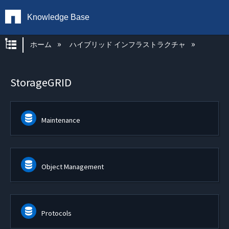
Knowledge Base
グローバル階層を展開/折りたたむ
ホーム
ハイブリッド インフラストラクチャ
StorageGRID
Maintenance
Object Management
Protocols