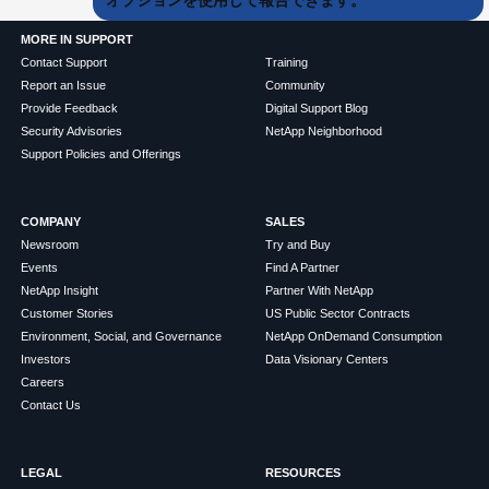
オプションを使用して報告できます。
MORE IN SUPPORT
Contact Support
Training
Report an Issue
Community
Provide Feedback
Digital Support Blog
Security Advisories
NetApp Neighborhood
Support Policies and Offerings
COMPANY
SALES
Newsroom
Try and Buy
Events
Find A Partner
NetApp Insight
Partner With NetApp
Customer Stories
US Public Sector Contracts
Environment, Social, and Governance
NetApp OnDemand Consumption
Investors
Data Visionary Centers
Careers
Contact Us
LEGAL
RESOURCES