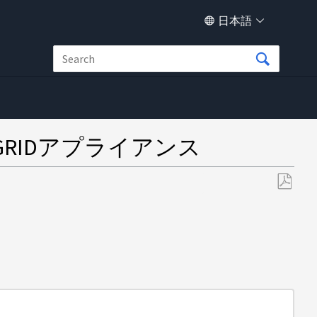
日本語
GRIDアプライアンス
PDF
と
し
て
保
存