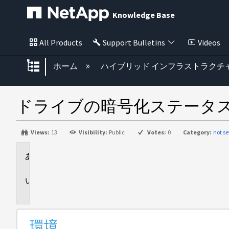
Knowledge Base
All Products
Support Bulletins
Videos
グローバル階層を展開/折りたた
ホーム
ハイブリッド インフラストラクチ
ドライブの暗号化ステータスの表
Views:
13
Visibility:
Public
Votes:
0
Category:
not se
環
境
概
要
環境