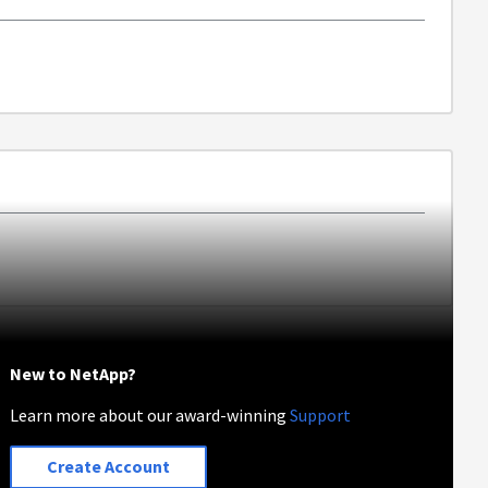
New to NetApp?
Learn more about our award-winning
Support
Create Account