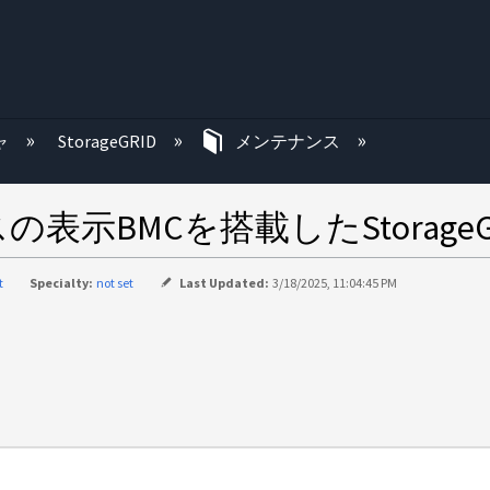
む
ャ
StorageGRID
メンテナンス
示BMCを搭載したStorage
t
Specialty:
not set
Last Updated:
3/18/2025, 11:04:45 PM