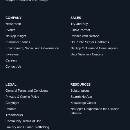
COMPANY
SALES
Newsroom
Try and Buy
Events
Find A Partner
NetApp Insight
Partner With NetApp
Customer Stories
US Public Sector Contracts
Environment, Social, and Governance
NetApp OnDemand Consumption
Investors
Data Visionary Centers
Careers
Contact Us
LEGAL
RESOURCES
General Terms and Conditions
Subscriptions
Privacy & Cookie Policy
Search NetApp
Copyright
Knowledge Center
Patents
NetApp's Response to the Ukraine
Situation
Trademarks
Community Terms of Use
Slavery and Human Trafficking