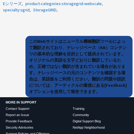
Eシリーズ
product-categories:storagegrid-webscale
specialty:sgrid
StorageGRID
このWebサイトはニューラル機械翻訳ツールによっ
て翻訳されており、ナレッジベース（KB）コンテン
ツの基本的な理解を目的として提供されています。
オリジナルの英語を文字どおりに翻訳しているた
め、正確ではない翻訳が含まれている場合がありま
す。ナレッジベースの元のコンテンツを確認する場
合は、英語版をご利用ください。翻訳の問題や誤訳
については、アーティクルの最後にある[Feedback]
オプションを使用して報告できます。
MORE IN SUPPORT
Contact Support
Training
Report an Issue
Community
Provide Feedback
Digital Support Blog
Security Advisories
NetApp Neighborhood
Support Policies and Offerings