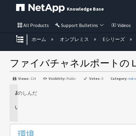
Knowledge Base
All Products
Support Bulletins
Videos
グローバル階層を展開/折りたた
ホーム
オンプレミス
Eシリーズ
ファイバチャネルポートの L
Views:
114
Visibility:
Public
Votes:
0
Category:
not s
のし
環
んだ
境
問
題
環境