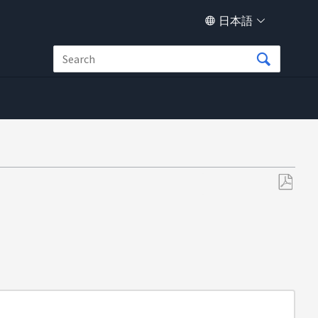
日本語
PDF
と
し
て
保
存