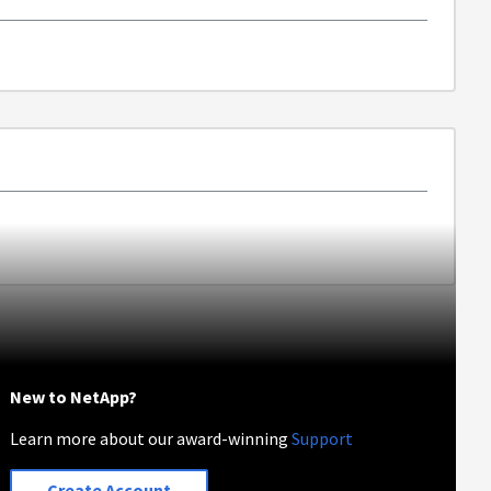
New to NetApp?
Learn more about our award-winning
Support
Create Account