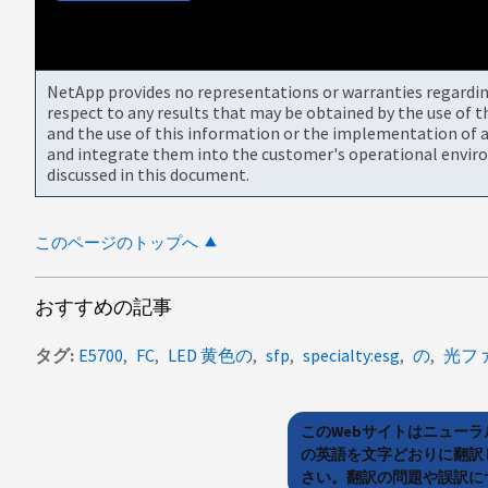
NetApp provides no representations or warranties regarding 
respect to any results that may be obtained by the use of 
and the use of this information or the implementation of a
and integrate them into the customer's operational envir
discussed in this document.
このページのトップへ
おすすめの記事
タグ
E5700
FC
LED 黄色の
sfp
specialty:esg
の
光フ
このWebサイトはニュー
の英語を文字どおりに翻訳
さい。翻訳の問題や誤訳につ