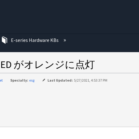
む
E-series Hardware KBs
ED がオレンジに点灯
et
Specialty:
esg
Last Updated:
5/27/2021, 4:53:37 PM