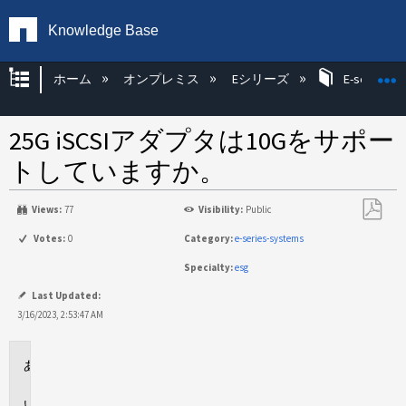
Knowledge Base
グローバル階層を展開/折りたたむ
ホーム
オンプレミス
Eシリーズ
E-series H
25G iSCSIアダプタは10Gをサポー
トしていますか。
Views:
77
Visibility:
Public
PDF
Votes:
0
Category:
e-series-systems
と
Specialty:
esg
し
て
Last Updated:
保
3/16/2023, 2:53:47 AM
存
環
境
回