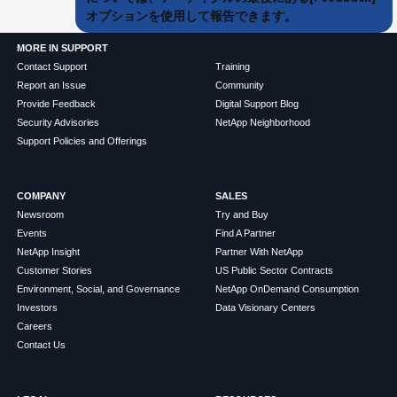
オプションを使用して報告できます。
MORE IN SUPPORT
Contact Support
Training
Report an Issue
Community
Provide Feedback
Digital Support Blog
Security Advisories
NetApp Neighborhood
Support Policies and Offerings
COMPANY
SALES
Newsroom
Try and Buy
Events
Find A Partner
NetApp Insight
Partner With NetApp
Customer Stories
US Public Sector Contracts
Environment, Social, and Governance
NetApp OnDemand Consumption
Investors
Data Visionary Centers
Careers
Contact Us