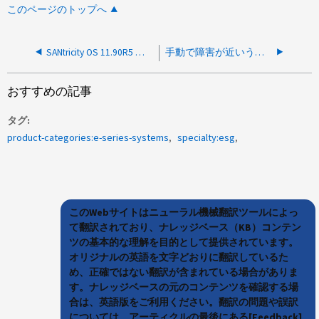
このページのトップへ
SANtricity OS 11.90R5 のファームウェア バージョン NE00 の ST1800MM0129 ドライブは、NE05 にアップグレードする前に NE02 への中間アップグレードが必要ですか
手動で障害が近いうちに障害が発生すると、原因にデータ保護の違いが生じますか？
おすすめの記事
タグ
product-categories:e-series-systems
specialty:esg
このWebサイトはニューラル機械翻訳ツールによっ
て翻訳されており、ナレッジベース（KB）コンテン
ツの基本的な理解を目的として提供されています。
オリジナルの英語を文字どおりに翻訳しているた
め、正確ではない翻訳が含まれている場合がありま
す。ナレッジベースの元のコンテンツを確認する場
合は、英語版をご利用ください。翻訳の問題や誤訳
については、アーティクルの最後にある[Feedback]