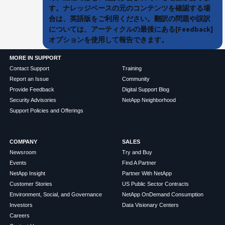
す。ナレッジベースの元のコンテンツを確認する場
合は、英語版をご利用ください。翻訳の問題や誤訳
については、アーティクルの最後にある[Feedback]
オプションを使用して報告できます。
MORE IN SUPPORT
Contact Support
Training
Report an Issue
Community
Provide Feedback
Digital Support Blog
Security Advisories
NetApp Neighborhood
Support Policies and Offerings
COMPANY
SALES
Newsroom
Try and Buy
Events
Find A Partner
NetApp Insight
Partner With NetApp
Customer Stories
US Public Sector Contracts
Environment, Social, and Governance
NetApp OnDemand Consumption
Investors
Data Visionary Centers
Careers