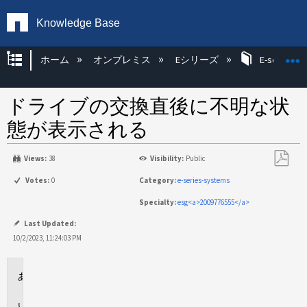
Knowledge Base
グローバル階層を展開/折りたたむ
ホーム
オンプレミス
Eシリーズ
E-series H
ドライブの交換直後に不明な状
態が表示される
Views:
38
Visibility:
Public
PDF
Votes:
0
Category:
e-series-systems
と
Specialty:
esg<a>2009776555</a>
し
て
Last Updated:
保
10/2/2023, 11:24:03 PM
存
環
境
問