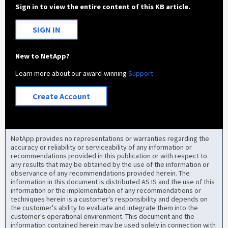
Sign in to view the entire content of this KB article.
SIGN IN
New to NetApp?
Learn more about our award-winning
Support
Create Account
NetApp provides no representations or warranties regarding the
accuracy or reliability or serviceability of any information or
recommendations provided in this publication or with respect to
any results that may be obtained by the use of the information or
observance of any recommendations provided herein. The
information in this document is distributed AS IS and the use of this
information or the implementation of any recommendations or
techniques herein is a customer's responsibility and depends on
the customer's ability to evaluate and integrate them into the
customer's operational environment. This document and the
information contained herein may be used solely in connection with