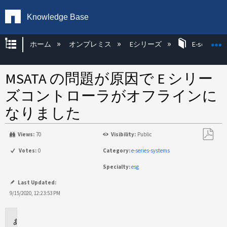
Knowledge Base
グローバル階層を展開/折りたたむ
ホーム
オンプレミス
Eシリーズ
E-series H
MSATA の問題が原因で E シリー
ズコントローラがオフラインに
なりました
Views:
70
Visibility:
Public
PDF
Votes:
0
Category:
e-series-systems
と
Specialty:
esg
し
て
Last Updated:
保
9/15/2020, 12:23:53 PM
存
に