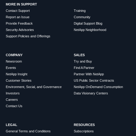
MORE IN SUPPORT
Contact Support
Training
Report an Issue
Community
Provide Feedback
Digital Support Blog
Security Advisories
NetApp Neighborhood
Support Policies and Offerings
COMPANY
SALES
Newsroom
Try and Buy
Events
Find A Partner
NetApp Insight
Partner With NetApp
Customer Stories
US Public Sector Contracts
Environment, Social, and Governance
NetApp OnDemand Consumption
Investors
Data Visionary Centers
Careers
Contact Us
LEGAL
RESOURCES
General Terms and Conditions
Subscriptions