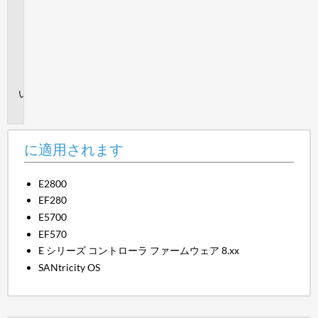
適
用
さ
れ
ま
す
問
題
に適用されます
E2800
EF280
E5700
EF570
E シリーズ コントローラ ファームウェア 8.xx
SANtricity OS