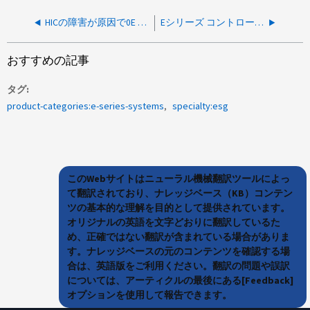
HICの障害が原因で0E L3でEシリーズコントローラがロックダウンされました
Eシリーズ コントローラ オフライン起動エラー 電源オン デフォルト SE 88 または 88 のみ
おすすめの記事
タグ
product-categories:e-series-systems
specialty:esg
このWebサイトはニューラル機械翻訳ツールによっ
て翻訳されており、ナレッジベース（KB）コンテン
ツの基本的な理解を目的として提供されています。
オリジナルの英語を文字どおりに翻訳しているた
め、正確ではない翻訳が含まれている場合がありま
す。ナレッジベースの元のコンテンツを確認する場
合は、英語版をご利用ください。翻訳の問題や誤訳
については、アーティクルの最後にある[Feedback]
オプションを使用して報告できます。