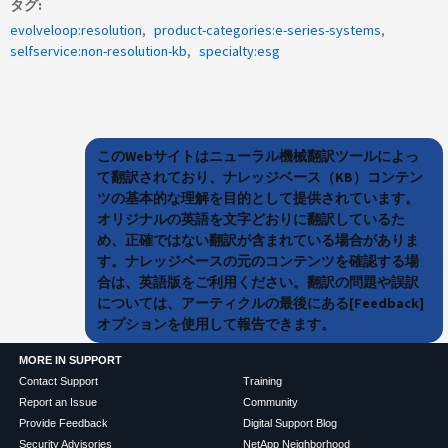
タグ
evolveloop:resolution
product-categories:e-series-systems
selfservice:non-resolution-kb
specialty:esg
このWebサイトはニューラル機械翻訳ツールによっ
て翻訳されており、ナレッジベース（KB）コンテン
ツの基本的な理解を目的として提供されています。
オリジナルの英語を文字どおりに翻訳しているた
め、正確ではない翻訳が含まれている場合がありま
す。ナレッジベースの元のコンテンツを確認する場
合は、英語版をご利用ください。翻訳の問題や誤訳
については、アーティクルの最後にある[Feedback]
オプションを使用して報告できます。
MORE IN SUPPORT
Contact Support
Training
Report an Issue
Community
Provide Feedback
Digital Support Blog
Security Advisories
NetApp Neighborhood