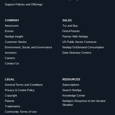
Support Policies and Offerings
COMPANY
SALES
Newsroom
Try and Buy
Events
Find A Partner
NetApp Insight
Partner With NetApp
Customer Stories
US Public Sector Contracts
Environment, Social, and Governance
NetApp OnDemand Consumption
Investors
Data Visionary Centers
Careers
Contact Us
LEGAL
RESOURCES
General Terms and Conditions
Subscriptions
Privacy & Cookie Policy
Search NetApp
Copyright
Knowledge Center
Patents
NetApp's Response to the Ukraine
Situation
Trademarks
Community Terms of Use