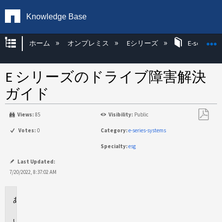
Knowledge Base
グローバル階層を展開/折りたたむ
ホーム
オンプレミス
Eシリーズ
E-series H
E シリーズのドライブ障害解決
ガイド
Views:
85
Visibility:
Public
PDF
Votes:
0
Category:
e-series-systems
と
Specialty:
esg
し
て
Last Updated:
保
7/20/2022, 8:37:02 AM
存
環
境
説