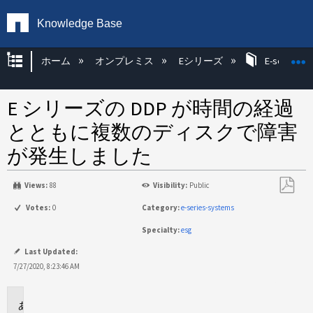
Knowledge Base
グローバル階層を展開/折りたたむ
ホーム
オンプレミス
Eシリーズ
E-series H
E シリーズの DDP が時間の経過
とともに複数のディスクで障害
が発生しました
Views:
88
Visibility:
Public
PDF
Votes:
0
Category:
e-series-systems
と
Specialty:
esg
し
て
Last Updated:
保
7/27/2020, 8:23:46 AM
存
に