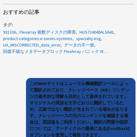
おすすめの記事
タグ
931336
Flexarray 複数ディスクの障害
HUS724040ALS641
product-categories:e-series-systems
specialty:esg
UA_MISCORRECTED_data_error
データの不一致
回復不能なメタデータブロック FlexArray パニック WAFL 不整合ブロック
このWebサイトはニューラル機械翻訳ツールによっ
て翻訳されており、ナレッジベース（KB）コンテン
ツの基本的な理解を目的として提供されています。
オリジナルの英語を文字どおりに翻訳しているた
め、正確ではない翻訳が含まれている場合がありま
す。ナレッジベースの元のコンテンツを確認する場
合は、英語版をご利用ください。翻訳の問題や誤訳
については、アーティクルの最後にある[Feedback]
オプションを使用して報告できます。