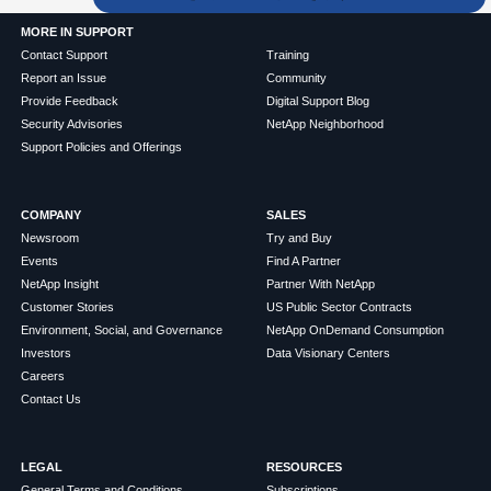
MORE IN SUPPORT
Contact Support
Training
Report an Issue
Community
Provide Feedback
Digital Support Blog
Security Advisories
NetApp Neighborhood
Support Policies and Offerings
COMPANY
SALES
Newsroom
Try and Buy
Events
Find A Partner
NetApp Insight
Partner With NetApp
Customer Stories
US Public Sector Contracts
Environment, Social, and Governance
NetApp OnDemand Consumption
Investors
Data Visionary Centers
Careers
Contact Us
LEGAL
RESOURCES
General Terms and Conditions
Subscriptions