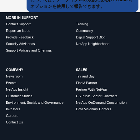
オプションを使用して報告できます。
MORE IN SUPPORT
Contact Support
Training
Report an Issue
Community
Provide Feedback
Digital Support Blog
Security Advisories
NetApp Neighborhood
Support Policies and Offerings
COMPANY
SALES
Newsroom
Try and Buy
Events
Find A Partner
NetApp Insight
Partner With NetApp
Customer Stories
US Public Sector Contracts
Environment, Social, and Governance
NetApp OnDemand Consumption
Investors
Data Visionary Centers
Careers
Contact Us