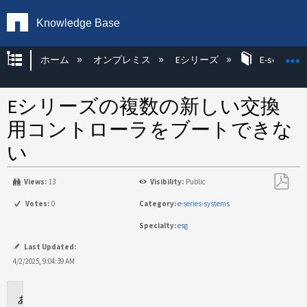
Knowledge Base
グローバル階層を展開/折りたたむ
ホーム
オンプレミス
Eシリーズ
E-series H
Eシリーズの複数の新しい交換
用コントローラをブートできな
い
Views:
13
Visibility:
Public
PDF
Votes:
0
Category:
e-series-systems
と
Specialty:
esg
し
て
Last Updated:
保
4/2/2025, 9:04:39 AM
存
環