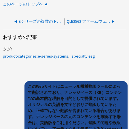
このページのトップへ
Eシリーズの複数のドライブの外部シェルフ上のパスが誤った配線により劣化しました
QLE2562 ファームウェアを 8.08.01 にアップグレードした後、 E シリーズパスが失われました
おすすめの記事
タグ
product-categories:e-series-systems
specialty:esg
このWebサイトはニューラル機械翻訳ツールによっ
て翻訳されており、ナレッジベース（KB）コンテン
ツの基本的な理解を目的として提供されています。
オリジナルの英語を文字どおりに翻訳しているた
め、正確ではない翻訳が含まれている場合がありま
す。ナレッジベースの元のコンテンツを確認する場
合は、英語版をご利用ください。翻訳の問題や誤訳
については、アーティクルの最後にある[Feedback]