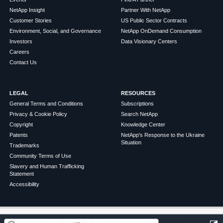
NetApp Insight
Partner With NetApp
Customer Stories
US Public Sector Contracts
Environment, Social, and Governance
NetApp OnDemand Consumption
Investors
Data Visionary Centers
Careers
Contact Us
LEGAL
RESOURCES
General Terms and Conditions
Subscriptions
Privacy & Cookie Policy
Search NetApp
Copyright
Knowledge Center
Patents
NetApp's Response to the Ukraine
Situation
Trademarks
Community Terms of Use
Slavery and Human Trafficking
Statement
Accessibility
この記事は役に立ちましたか？
©
2026
NetApp
English
Terms of Use
Privacy Policy