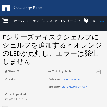
Knowledge Base
グローバル階層を展開/折りたたむ
ホーム
オンプレミス
Eシリーズ
E-series H
Eシリーズディスクシェルフに
シェルフを追加するとオレンジ
のLEDが点灯し、エラーは発生
しません
Views:
35
Visibility:
Public
PDF
Votes:
0
Category:
e-series-systems
と
Specialty:
esg<a>2009594144</a>
し
て
Last Updated:
保
6/30/2023, 4:53:59 PM
存