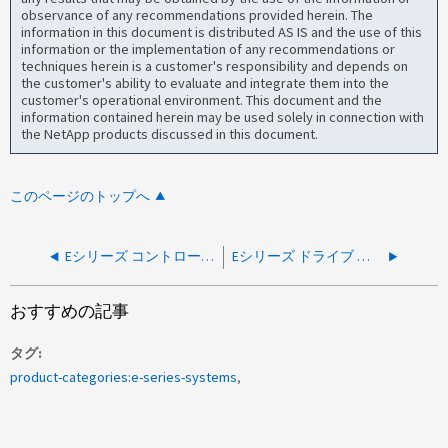
observance of any recommendations provided herein. The
information in this document is distributed AS IS and the use of this
information or the implementation of any recommendations or
techniques herein is a customer's responsibility and depends on
the customer's ability to evaluate and integrate them into the
customer's operational environment. This document and the
information contained herein may be used solely in connection with
the NetApp products discussed in this document.
このページのトップへ
Eシリーズ コントローラは、外付けのDE460C拡張シェルフを接続したあとにリブートする
Eシリーズ ドライブ エンクロージャに7セグメント コードが表示されない
おすすめの記事
タグ
product-categories:e-series-systems