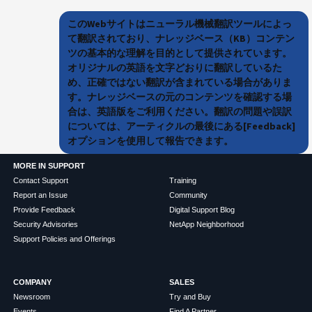
このWebサイトはニューラル機械翻訳ツールによっ
て翻訳されており、ナレッジベース（KB）コンテン
ツの基本的な理解を目的として提供されています。
オリジナルの英語を文字どおりに翻訳しているた
め、正確ではない翻訳が含まれている場合がありま
す。ナレッジベースの元のコンテンツを確認する場
合は、英語版をご利用ください。翻訳の問題や誤訳
については、アーティクルの最後にある[Feedback]
オプションを使用して報告できます。
MORE IN SUPPORT
Contact Support
Training
Report an Issue
Community
Provide Feedback
Digital Support Blog
Security Advisories
NetApp Neighborhood
Support Policies and Offerings
COMPANY
SALES
Newsroom
Try and Buy
Events
Find A Partner