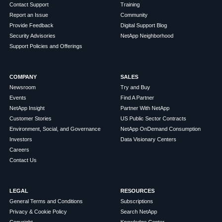
Contact Support
Training
Report an Issue
Community
Provide Feedback
Digital Support Blog
Security Advisories
NetApp Neighborhood
Support Policies and Offerings
COMPANY
SALES
Newsroom
Try and Buy
Events
Find A Partner
NetApp Insight
Partner With NetApp
Customer Stories
US Public Sector Contracts
Environment, Social, and Governance
NetApp OnDemand Consumption
Investors
Data Visionary Centers
Careers
Contact Us
LEGAL
RESOURCES
General Terms and Conditions
Subscriptions
Privacy & Cookie Policy
Search NetApp