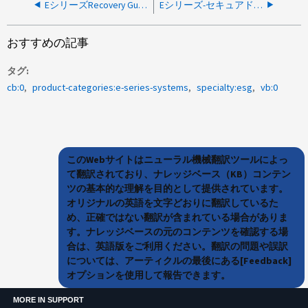
EシリーズRecovery Guruで「SAS_PORT_DEGRADED-Recovery Failure Type Code：112」と内部接続エラーが報告される
Eシリーズ-セキュアドライブでないため、交換後にドライブを割り当てることができません
おすすめの記事
タグ
cb:0
product-categories:e-series-systems
specialty:esg
vb:0
このWebサイトはニューラル機械翻訳ツールによっ
て翻訳されており、ナレッジベース（KB）コンテン
ツの基本的な理解を目的として提供されています。
オリジナルの英語を文字どおりに翻訳しているた
め、正確ではない翻訳が含まれている場合がありま
す。ナレッジベースの元のコンテンツを確認する場
合は、英語版をご利用ください。翻訳の問題や誤訳
については、アーティクルの最後にある[Feedback]
オプションを使用して報告できます。
MORE IN SUPPORT