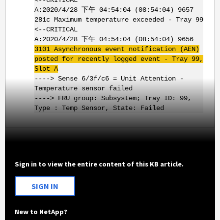
A:2020/4/28 下午 04:54:04 (08:54:04) 9657
281c Maximum temperature exceeded - Tray 99
<--CRITICAL
A:2020/4/28 下午 04:54:04 (08:54:04) 9656
3101 Asynchronous event notification (
AEN
)
posted for recently logged event - Tray 99,
Slot A
----> Sense 6/3f/c6 = Unit Attention -
Temperature sensor failed
----> FRU group: Subsystem; Tray ID: 99,
Type : Temp Sensor, State: Failed
Sign in to view the entire content of this KB article.
SIGN IN
New to NetApp?