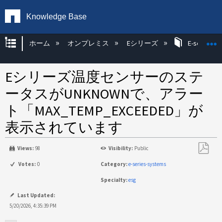
Knowledge Base
グローバル階層を展開/折りたたむ
ホーム
オンプレミス
Eシリーズ
E-series H
Eシリーズ温度センサーのステ
ータスがUNKNOWNで、アラー
ト「MAX_TEMP_EXCEEDED」が
表示されています
Views:
98
Visibility:
Public
PDF
Votes:
0
Category:
e-series-systems
と
Specialty:
esg
し
て
Last Updated:
保
5/20/2026, 4:35:39 PM
存