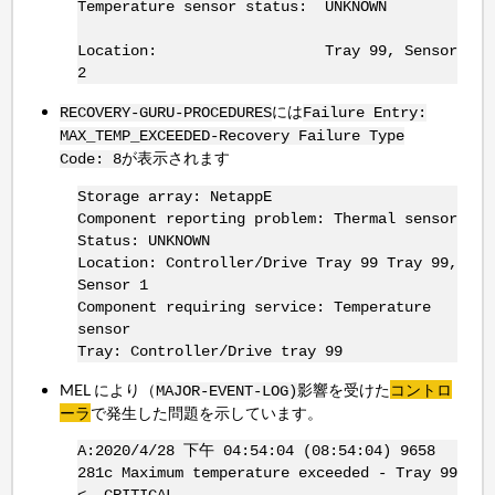
Temperature sensor status: UNKNOWN
Location: Tray 99, Sensor
2
には
RECOVERY-GURU-PROCEDURES
Failure Entry:
MAX_TEMP_EXCEEDED-Recovery Failure Type
が表示されます
Code: 8
Storage array: NetappE
Component reporting problem: Thermal sensor
Status: UNKNOWN
Location: Controller/Drive Tray 99 Tray 99,
Sensor 1
Component requiring service: Temperature
sensor
Tray: Controller/Drive tray 99
MEL により（
影響を受けた
コントロ
MAJOR-EVENT-LOG)
ーラ
で発生した問題を示しています。
A:2020/4/28 下午 04:54:04 (08:54:04) 9658
281c Maximum temperature exceeded - Tray 99
<--CRITICAL