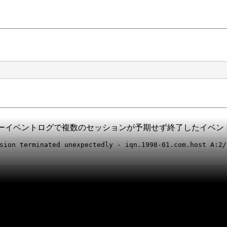
ーイベントログで複数のセッションが予期せず終了したイベン
sion terminated unexpectedly - iqn.1998-01.com.host A:2/