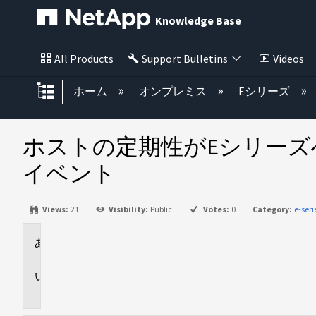
Knowledge Base
All Products
Support Bulletins
Videos
グローバル階層を展開/折りたた
ホーム
オンプレミス
Eシリーズ
ホストの定期性がEシリー
イベント
Views:
21
Visibility:
Public
Votes:
0
Category:
e-ser
環
境
問
題