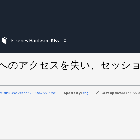
む
E-series Hardware KBs
ズへのアクセスを失い、セッシ
ies-disk-shelves<a>2009952558</a>
Specialty:
esg
Last Updated:
4/15/20