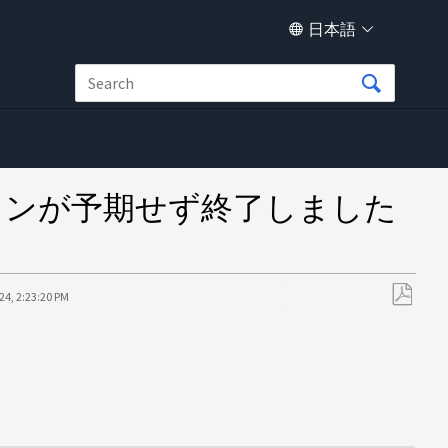
日本語
ョンが予期せず終了しました
24, 2:23:20 PM
PDF
と
し
て
保
存