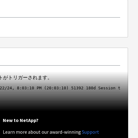
トがトリガーされます。
22/24, 8:03:10 PM (20:03:10) 51392 180d Session terminat
New to NetApp?
Learn more about our award-winning
Support