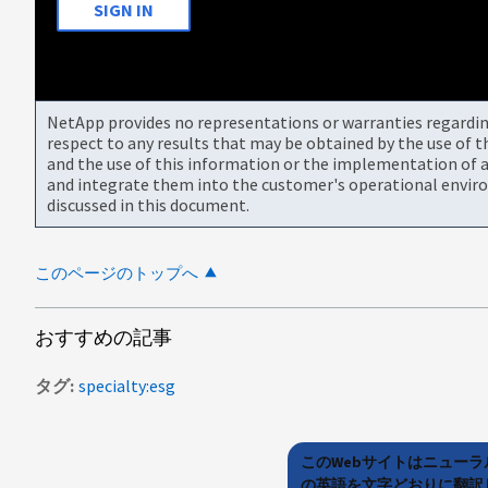
SIGN IN
NetApp provides no representations or warranties regarding 
respect to any results that may be obtained by the use of 
and the use of this information or the implementation of a
and integrate them into the customer's operational envir
discussed in this document.
このページのトップへ
おすすめの記事
タグ
specialty:esg
このWebサイトはニュー
の英語を文字どおりに翻訳