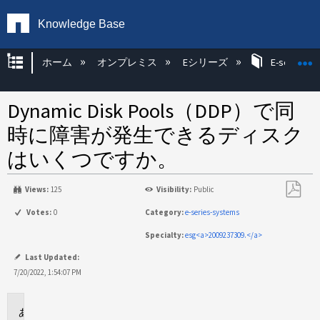
Knowledge Base
グローバル階層を展開/折りたたむ
ホーム
オンプレミス
Eシリーズ
E-series H
Dynamic Disk Pools（DDP）で同
時に障害が発生できるディスク
はいくつですか。
Views:
125
Visibility:
Public
PDF
Votes:
0
Category:
e-series-systems
と
Specialty:
esg<a>2009237309.</a>
し
て
Last Updated:
保
7/20/2022, 1:54:07 PM
存
環