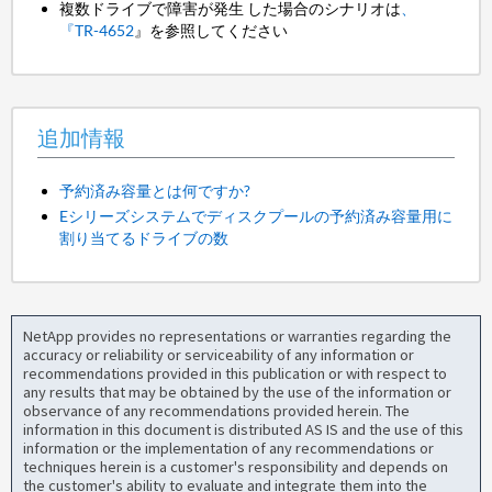
複数ドライブで障害が発生 した場合のシナリオは
、
『TR-4652
』を参照してください
追加情報
予約済み容量とは何ですか?
Eシリーズシステムでディスクプールの予約済み容量用に
割り当てるドライブの数
NetApp provides no representations or warranties regarding the
accuracy or reliability or serviceability of any information or
recommendations provided in this publication or with respect to
any results that may be obtained by the use of the information or
observance of any recommendations provided herein. The
information in this document is distributed AS IS and the use of this
information or the implementation of any recommendations or
techniques herein is a customer's responsibility and depends on
the customer's ability to evaluate and integrate them into the