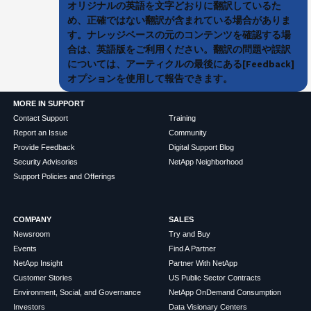
オリジナルの英語を文字どおりに翻訳しているた
め、正確ではない翻訳が含まれている場合がありま
す。ナレッジベースの元のコンテンツを確認する場
合は、英語版をご利用ください。翻訳の問題や誤訳
については、アーティクルの最後にある[Feedback]
オプションを使用して報告できます。
MORE IN SUPPORT
Contact Support
Training
Report an Issue
Community
Provide Feedback
Digital Support Blog
Security Advisories
NetApp Neighborhood
Support Policies and Offerings
COMPANY
SALES
Newsroom
Try and Buy
Events
Find A Partner
NetApp Insight
Partner With NetApp
Customer Stories
US Public Sector Contracts
Environment, Social, and Governance
NetApp OnDemand Consumption
Investors
Data Visionary Centers