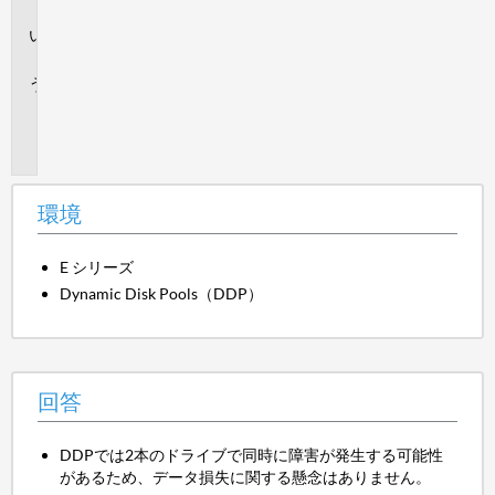
境
回
答
追
加
情
報
環境
E シリーズ
Dynamic Disk Pools（DDP）
回答
DDPでは2本のドライブで同時に障害が発生する可能性
があるため、データ損失に関する懸念はありません。