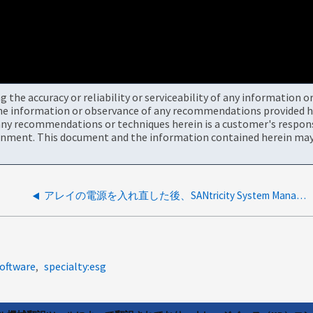
the accuracy or reliability or serviceability of any information 
the information or observance of any recommendations provided he
ny recommendations or techniques herein is a customer's responsi
onment. This document and the information contained herein may 
アレイの電源を入れ直した後、SANtricity System Managerに「Invalid Drive Format Detected」というメッセージが表示される
oftware
specialty:esg