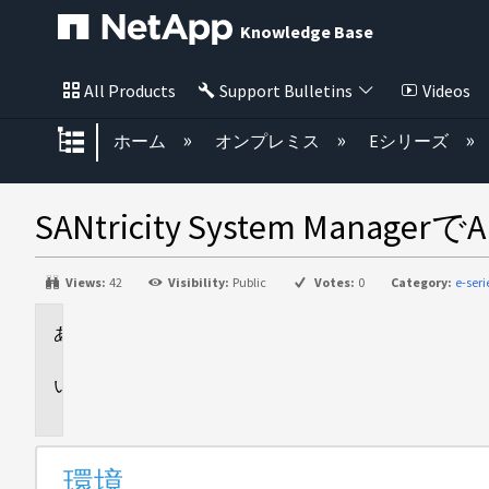
Knowledge Base
All Products
Support Bulletins
Videos
グローバル階層を展開/折りたた
ホーム
オンプレミス
Eシリーズ
SANtricity System 
Views:
42
Visibility:
Public
Votes:
0
Category:
e-ser
環
境
問
題
環境