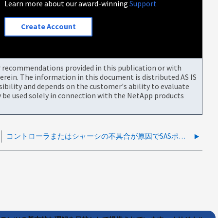
Learn more about our award-winning
Support
Create Account
or recommendations provided in this publication or with
rein. The information in this document is distributed AS IS
bility and depends on the customer's ability to evaluate
be used solely in connection with the NetApp products
コントローラまたはシャーシの不具合が原因でSASポートのパフォーマンスが低下しています