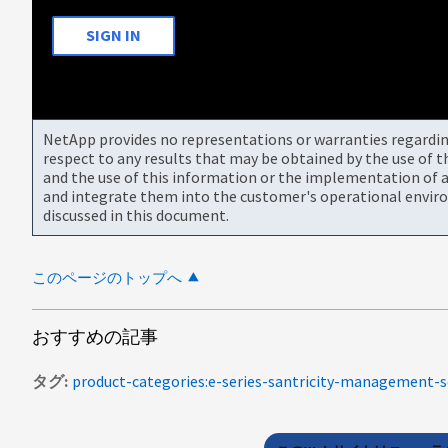
SIGN IN
NetApp provides no representations or warranties regarding 
respect to any results that may be obtained by the use of 
and the use of this information or the implementation of a
and integrate them into the customer's operational envir
discussed in this document.
このページのトップへ
おすすめの記事
タグ
product-categories:e-series-santricity-management-s