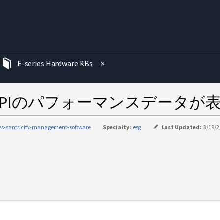
む
E-series Hardware KBs
ManagerでAPIのパフォーマンスデー
ies-santricity-management-software
Specialty:
esg
Last Updated:
3/19/2