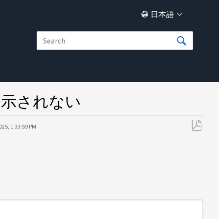
日本語
タが表示されない
025, 1:33:59 PM
PDF
と
し
て
保
存