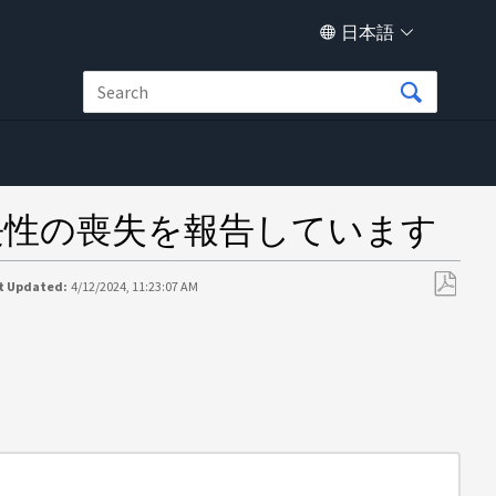
日本語
長性の喪失を報告しています
t Updated:
4/12/2024, 11:23:07 AM
PDF
と
し
て
保
存