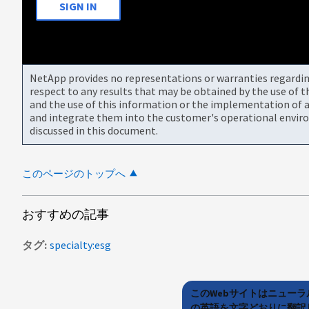
SIGN IN
NetApp provides no representations or warranties regarding 
respect to any results that may be obtained by the use of 
and the use of this information or the implementation of a
and integrate them into the customer's operational envir
discussed in this document.
このページのトップへ
おすすめの記事
タグ
specialty:esg
このWebサイトはニュー
の英語を文字どおりに翻訳