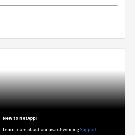
New to NetApp?
Learn more about our award-winning
Support