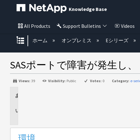
Knowledge Base
All Products
Support Bulletins
Videos
グローバル階層を展開/折りたた
ホーム
オンプレミス
Eシリーズ
SASポートで障害が発生し
Views:
39
Visibility:
Public
Votes:
0
Category:
e-ser
環
境
問
題
環境