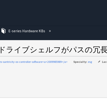
む
E-series Hardware KBs
、ドライブシェルフがパスの冗
ies-santricity-os-controller-software<a>2009985989</a>
Specialty:
esg
Las