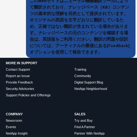
このWebサイトはニューラル機械翻訳ツールによっ
て翻訳されており、ナレッジベース（KB）コンテン
ツの基本的な理解を目的として提供されています。
オリジナルの英語を文字どおりに翻訳しているた
め、正確ではない翻訳が含まれている場合がありま
す。ナレッジベースの元のコンテンツを確認する場
合は、英語版をご利用ください。翻訳の問題や誤訳
については、アーティクルの最後にある[Feedback]
オプションを使用して報告できます。
MORE IN SUPPORT
Contact Support
Training
Report an Issue
Community
Provide Feedback
Digital Support Blog
Security Advisories
NetApp Neighborhood
Support Policies and Offerings
COMPANY
SALES
Newsroom
Try and Buy
Events
Find A Partner
NetApp Insight
Partner With NetApp