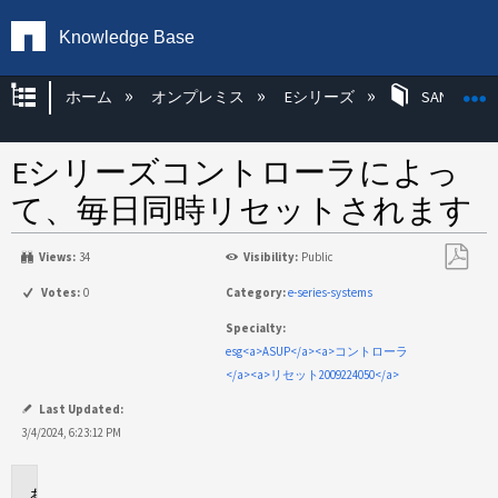
Knowledge Base
グローバル階層を展開/折りたたむ
ホーム
オンプレミス
Eシリーズ
SANtricity
Eシリーズコントローラによっ
て、毎日同時リセットされます
Views:
34
Visibility:
Public
PDF
Votes:
0
Category:
e-series-systems
と
Specialty:
し
esg<a>ASUP</a><a>コントローラ
て
</a><a>リセット2009224050</a>
保
存
Last Updated:
3/4/2024, 6:23:12 PM
環