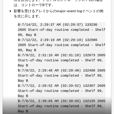
は、コントローラBです。
影響を受けるアレイからのmajor-event-logイベントの例
を次に示します。
B:7/14/22, 2:29:37 AM (02:29:37) 133236
2605 Start-of-day routine completed - Shelf
99, Bay B
B:7/12/22, 2:29:19 AM (02:29:19) 132986
2605 Start-of-day routine completed - Shelf
99, Bay B
B:7/9/22, 2:31:10 AM (02:31:10) 132673 2605
Start-of-day routine completed - Shelf 99,
Bay B
B:7/8/22, 2:29:48 AM (02:29:48) 132488 2605
Start-of-day routine completed - Shelf 99,
Bay B
B:7/7/22, 2:29:52 AM (02:29:52) 132307 2605
Start-of-day routine completed - Shelf 99,
Bay B
B:7/6/22, 2:39:03 AM (02:39:03) 132155 2605
Start-of-day routine completed - Shelf 99,
Bay B