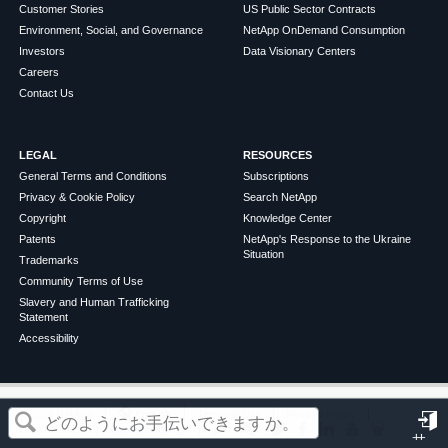
Customer Stories
US Public Sector Contracts
Environment, Social, and Governance
NetApp OnDemand Consumption
Investors
Data Visionary Centers
Careers
Contact Us
LEGAL
RESOURCES
General Terms and Conditions
Subscriptions
Privacy & Cookie Policy
Search NetApp
Copyright
Knowledge Center
Patents
NetApp's Response to the Ukraine
Situation
Trademarks
Community Terms of Use
Slavery and Human Trafficking
Statement
Accessibility
この記事は役に立ちましたか？
©
2026
NetApp
English
Terms of Use
Privacy Policy
Cookie Policy
Cookie Settings
サ