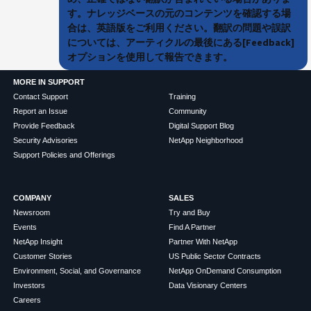
す。ナレッジベースの元のコンテンツを確認する場
合は、英語版をご利用ください。翻訳の問題や誤訳
については、アーティクルの最後にある[Feedback]
オプションを使用して報告できます。
MORE IN SUPPORT
Contact Support
Training
Report an Issue
Community
Provide Feedback
Digital Support Blog
Security Advisories
NetApp Neighborhood
Support Policies and Offerings
COMPANY
SALES
Newsroom
Try and Buy
Events
Find A Partner
NetApp Insight
Partner With NetApp
Customer Stories
US Public Sector Contracts
Environment, Social, and Governance
NetApp OnDemand Consumption
Investors
Data Visionary Centers
Careers