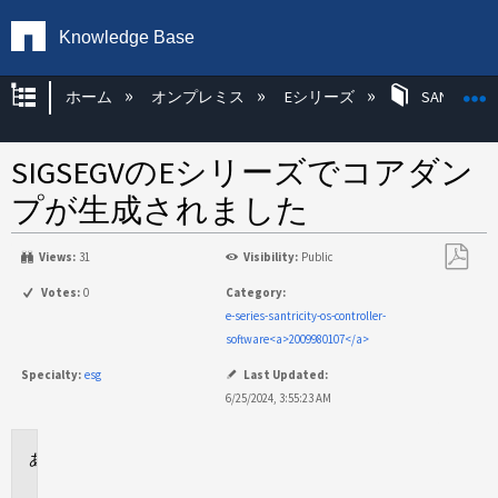
Knowledge Base
グローバル階層を展開/折りたたむ
ホーム
オンプレミス
Eシリーズ
SANtricity
SIGSEGVのEシリーズでコアダン
プが生成されました
Views:
31
Visibility:
Public
PDF
Votes:
0
Category:
と
e-series-santricity-os-controller-
し
software<a>2009980107</a>
て
Specialty:
esg
Last Updated:
保
6/25/2024, 3:55:23 AM
存
環
境