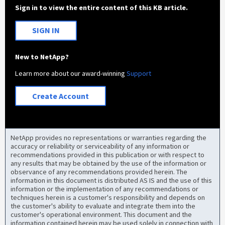
Sign in to view the entire content of this KB article.
SIGN IN
New to NetApp?
Learn more about our award-winning
Support
Create Account
NetApp provides no representations or warranties regarding the
accuracy or reliability or serviceability of any information or
recommendations provided in this publication or with respect to
any results that may be obtained by the use of the information or
observance of any recommendations provided herein. The
information in this document is distributed AS IS and the use of this
information or the implementation of any recommendations or
techniques herein is a customer's responsibility and depends on
the customer's ability to evaluate and integrate them into the
customer's operational environment. This document and the
information contained herein may be used solely in connection with