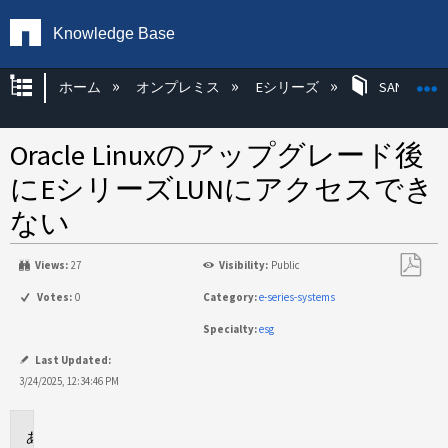
Knowledge Base
グローバル階層を展開/折りたたむ
ホーム
オンプレミス
Eシリーズ
SANtricity
Oracle Linuxのアップグレード後
にEシリーズLUNにアクセスでき
ない
Views:
27
Visibility:
Public
PDF
Votes:
0
Category:
e-series-systems
と
Specialty:
esg
し
て
Last Updated:
保
3/24/2025, 12:34:46 PM
存
環