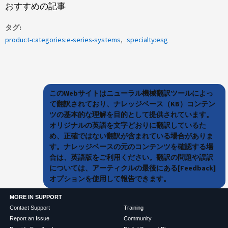
おすすめの記事
タグ
product-categories:e-series-systems
specialty:esg
このWebサイトはニューラル機械翻訳ツールによっ
て翻訳されており、ナレッジベース（KB）コンテン
ツの基本的な理解を目的として提供されています。
オリジナルの英語を文字どおりに翻訳しているた
め、正確ではない翻訳が含まれている場合がありま
す。ナレッジベースの元のコンテンツを確認する場
合は、英語版をご利用ください。翻訳の問題や誤訳
については、アーティクルの最後にある[Feedback]
オプションを使用して報告できます。
MORE IN SUPPORT
Contact Support
Training
Report an Issue
Community