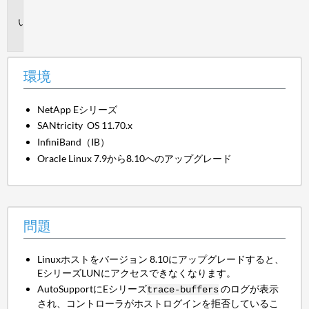
境
問
題
環境
NetApp Eシリーズ
SANtricity OS 11.70.x
InfiniBand（IB）
Oracle Linux 7.9から8.10へのアップグレード
問題
Linuxホストをバージョン 8.10にアップグレードすると、
EシリーズLUNにアクセスできなくなります。
AutoSupportにEシリーズ
のログが表示
trace-buffers
され、コントローラがホストログインを拒否しているこ