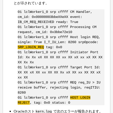
とが示されています。
01 lclWorker1_0 srp cffff CM Handler,
cm_id: 0x00000003bbeXXeXX event:
IB_CM_REQ_RECEIVED ready: True
01 lclWorker1_0 srp cffff Processing CM
request, cm_id: 0x3bbe72e10
01 lclWorker1_0 srp cffff Host login REQ,
single: True I_T_IU_Len: 8260 srpOpcode:
SRP_LOGIN_REQ
tag: 0x0
01 lclWorker1_0 srp cffff Initiator Port
Id: Xx Xx xX XX XX XX xx XX xX xx xX XX XX
XX Xx Xx
01 lclWorker1_0 srp cffff Target Port Id:
XX XX xX XX xx XX XX Xx xX XX xx XX XX xX
xx XX
01 lclWorker1_0 srp cffff REQ req_IU > IU
receive buffer, rejecting login, reqITIU:
8260
01 lclWorker1_0 srp cffff
HOST LOGIN
REJECT
, tag: 0x0 status: 0
Oracleホスト
で次のエラーが報告されます。
kern.log