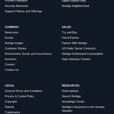
Provide Feedback
Digital Support Blog
Security Advisories
NetApp Neighborhood
Support Policies and Offerings
COMPANY
SALES
Newsroom
Try and Buy
Events
Find A Partner
NetApp Insight
Partner With NetApp
Customer Stories
US Public Sector Contracts
Environment, Social, and Governance
NetApp OnDemand Consumption
Investors
Data Visionary Centers
Careers
Contact Us
LEGAL
RESOURCES
General Terms and Conditions
Subscriptions
Privacy & Cookie Policy
Search NetApp
Copyright
Knowledge Center
Patents
NetApp's Response to the Ukraine
Situation
Trademarks