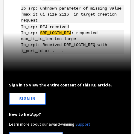
Ib_srp: unknown parameter of missing value
'max_it_ui_size=2116' in target creation
request
Ib_srp: REJ received
Ib_srp:
SRP_LOGIN_
REJ
: requested
max_it_iu_len too large
Ib_srpt: Received DRP_LOGIN_REQ with
i_port_id xx . . .
Sign in to view the entire content of this KB article.
SIGN IN
New to NetApp?
Learn more about our award-winning
Support