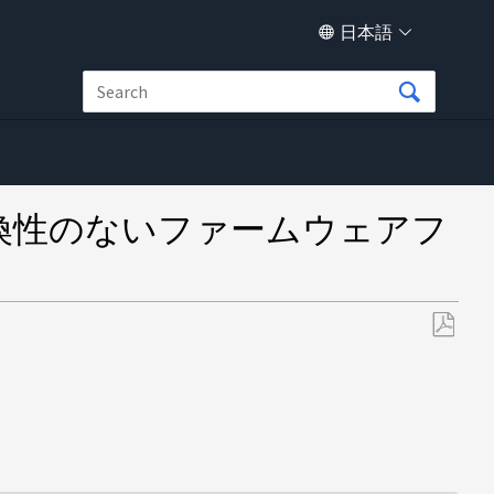
日本語
が、互換性のないファームウェアフ
PDF
と
し
て
保
存