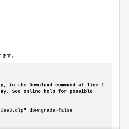
れます。
lp, in the Download command at line 1.
ray. See online help for possible
c0ee3.dlp" downgrade=false