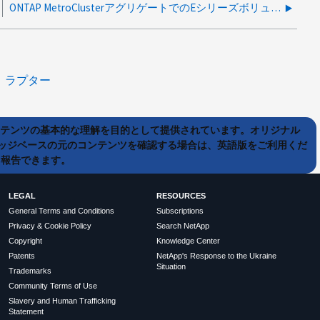
ONTAP MetroClusterアグリゲートでのEシリーズボリューム障害およびプレックス障害
ラプター
ンテンツの基本的な理解を目的として提供されています。オリジナル
ッジベースの元のコンテンツを確認する場合は、英語版をご利用くだ
て報告できます。
LEGAL
RESOURCES
General Terms and Conditions
Subscriptions
Privacy & Cookie Policy
Search NetApp
Copyright
Knowledge Center
Patents
NetApp's Response to the Ukraine
Situation
Trademarks
Community Terms of Use
Slavery and Human Trafficking
Statement