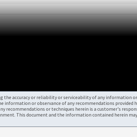
the accuracy or reliability or serviceability of any information 
the information or observance of any recommendations provided he
ny recommendations or techniques herein is a customer's responsi
onment. This document and the information contained herein may 