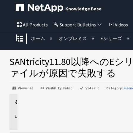
Knowledge Base
All Products
Support Bulletins
Videos
グローバル階層を展開/折りたた
ホーム
オンプレミス
Eシリーズ
SANtricity11.80
ァイルが原因で失敗する
Views:
43
Visibility:
Public
Votes:
0
Category:
e-ser
環
境
問
題