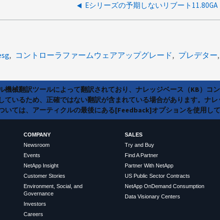
Eシリーズの予期しないリブート11.80GA
esg
コントローラファームウェアアップグレード
プレデター
ラル機械翻訳ツールによって翻訳されており、ナレッジベース（KB）コ
しているため、正確ではない翻訳が含まれている場合があります。ナレ
いては、アーティクルの最後にある[Feedback]オプションを使用し
COMPANY
SALES
Newsroom
Try and Buy
Events
Find A Partner
NetApp Insight
Partner With NetApp
Customer Stories
US Public Sector Contracts
Environment, Social, and
NetApp OnDemand Consumption
Governance
Data Visionary Centers
Investors
Careers