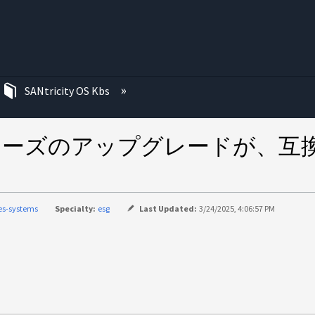
む
SANtricity OS Kbs
以降へのEシリーズのアップグレード
ies-systems
Specialty:
esg
Last Updated:
3/24/2025, 4:06:57 PM