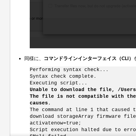
同様に、
コマンドラインインターフェイス（CLI）
Performing syntax check...
Syntax check complete.
Executing script...
Unable to download the file, /Users
The file is not compatible with the
causes.
The command at line 1 that caused t
download storageArray firmware file
activatenow=true;
Script execution halted due to erro