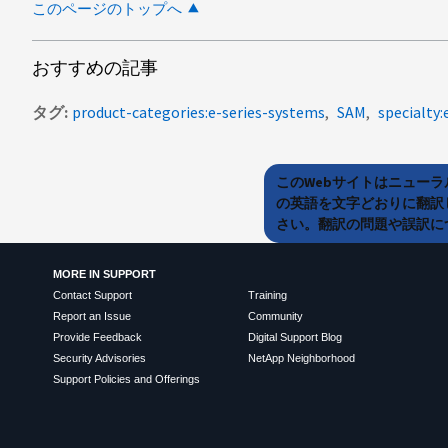
このページのトップへ
おすすめの記事
タグ
product-categories:e-series-systems
SAM
specialty:
このWebサイトはニュー
の英語を文字どおりに翻訳
さい。翻訳の問題や誤訳につ
MORE IN SUPPORT
Contact Support
Training
Report an Issue
Community
Provide Feedback
Digital Support Blog
Security Advisories
NetApp Neighborhood
Support Policies and Offerings