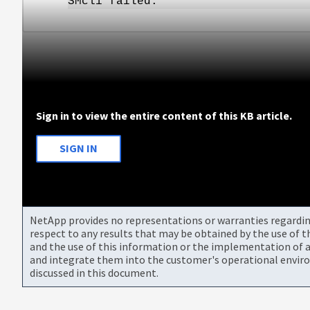
SMcli failed.
Sign in to view the entire content of this KB article.
SIGN IN
NetApp provides no representations or warranties regarding 
respect to any results that may be obtained by the use of 
and the use of this information or the implementation of a
and integrate them into the customer's operational envir
discussed in this document.