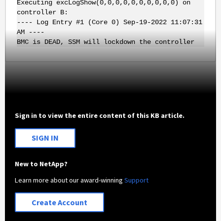
Executing excLogShow(0,0,0,0,0,0,0,0,0,0) on
controller B:
---- Log Entry #1 (Core 0) Sep-19-2022 11:07:31
AM ----
BMC is DEAD, SSM will lockdown the controller
Sign in to view the entire content of this KB article.
SIGN IN
New to NetApp?
Learn more about our award-winning
Support
Create Account