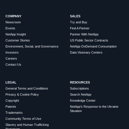
COMPANY
SALES
Newsroom
Try and Buy
Events
Find A Partner
NetApp Insight
Partner With NetApp
Customer Stories
US Public Sector Contracts
Environment, Social, and Governance
NetApp OnDemand Consumption
Investors
Data Visionary Centers
Careers
Contact Us
LEGAL
RESOURCES
General Terms and Conditions
Subscriptions
Privacy & Cookie Policy
Search NetApp
Copyright
Knowledge Center
Patents
NetApp's Response to the Ukraine
Situation
Trademarks
Community Terms of Use
Slavery and Human Trafficking
Statement