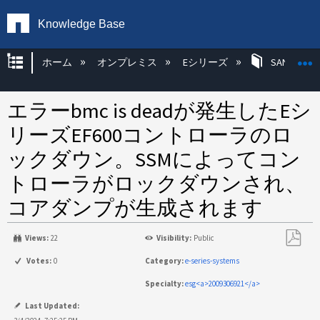
Knowledge Base
グローバル階層を展開/折りたたむ
ホーム
オンプレミス
Eシリーズ
SANtricity
エラーbmc is deadが発生したEシ
リーズEF600コントローラのロ
ックダウン。SSMによってコン
トローラがロックダウンされ、
コアダンプが生成されます
Views:
22
Visibility:
Public
PDF
Votes:
0
Category:
e-series-systems
と
Specialty:
esg<a>2009306921</a>
し
て
Last Updated: