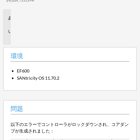
保
3/4/2024, 7:25:25 PM
存
環
境
問
題
環境
EF600
SANtricity OS 11.70.2
問題
以下のエラーでコントローラがロックダウンされ、コアダン
プが生成されました：