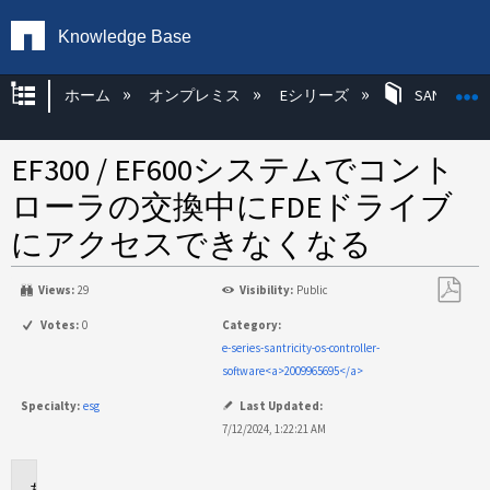
Knowledge Base
グローバル階層を展開/折りたたむ
ホーム
オンプレミス
Eシリーズ
SANtricity
EF300 / EF600システムでコント
ローラの交換中にFDEドライブ
にアクセスできなくなる
Views:
29
Visibility:
Public
PDF
Votes:
0
Category:
と
e-series-santricity-os-controller-
し
software<a>2009965695</a>
て
Specialty:
esg
Last Updated:
保
7/12/2024, 1:22:21 AM
存
環