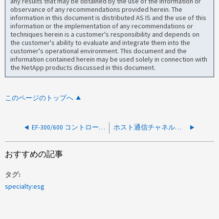
any results that may be obtained by the use of the information or
observance of any recommendations provided herein. The
information in this document is distributed AS IS and the use of this
information or the implementation of any recommendations or
techniques herein is a customer's responsibility and depends on
the customer's ability to evaluate and integrate them into the
customer's operational environment. This document and the
information contained herein may be used solely in connection with
the NetApp products discussed in this document.
このページのトップへ
EF-300/600 コントローラの予期しないリブート
ホスト通信チャネルのエラーが原因でコントローラがALT NMIをヒットしてEF300アレイがパニック状態になりリブートする
おすすめの記事
タグ
specialty:esg