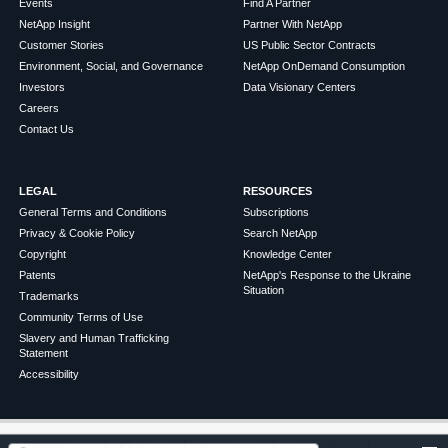
Events
Find A Partner
NetApp Insight
Partner With NetApp
Customer Stories
US Public Sector Contracts
Environment, Social, and Governance
NetApp OnDemand Consumption
Investors
Data Visionary Centers
Careers
Contact Us
LEGAL
RESOURCES
General Terms and Conditions
Subscriptions
Privacy & Cookie Policy
Search NetApp
Copyright
Knowledge Center
Patents
NetApp's Response to the Ukraine
Situation
Trademarks
Community Terms of Use
Slavery and Human Trafficking
Statement
Accessibility