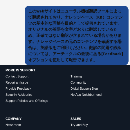
このWebサイトはニューラル機械翻訳ツールによっ
て翻訳されており、ナレッジベース（KB）コンテン
ツの基本的な理解を目的として提供されています。
オリジナルの英語を文字どおりに翻訳しているた
め、正確ではない翻訳が含まれている場合がありま
す。ナレッジベースの元のコンテンツを確認する場
合は、英語版をご利用ください。翻訳の問題や誤訳
については、アーティクルの最後にある[Feedback]
オプションを使用して報告できます。
MORE IN SUPPORT
Contact Support
Training
Report an Issue
Community
Provide Feedback
Digital Support Blog
Security Advisories
NetApp Neighborhood
Support Policies and Offerings
COMPANY
SALES
Newsroom
Try and Buy