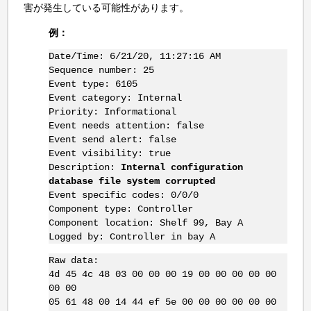
害が発生している可能性があります。
例：
Date/Time: 6/21/20, 11:27:16 AM
Sequence number: 25
Event type: 6105
Event category: Internal
Priority: Informational
Event needs attention: false
Event send alert: false
Event visibility: true
Description:
Internal configuration
database file system corrupted
Event specific codes: 0/0/0
Component type: Controller
Component location: Shelf 99, Bay A
Logged by: Controller in bay A
Raw data:
4d 45 4c 48 03 00 00 00 19 00 00 00 00 00
00 00
05 61 48 00 14 44 ef 5e 00 00 00 00 00 00