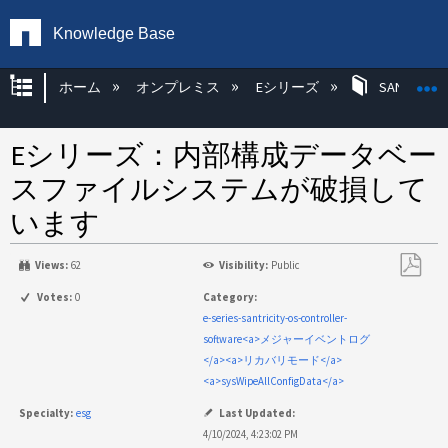
Knowledge Base
グローバル階層を展開/折りたたむ
ホーム
オンプレミス
Eシリーズ
SANtricity
Eシリーズ：内部構成データベー
スファイルシステムが破損して
います
Views:
62
Visibility:
Public
PDF
Votes:
0
Category:
と
e-series-santricity-os-controller-
し
software<a>メジャーイベントログ
て
</a><a>リカバリモード</a>
保
<a>sysWipeAllConfigData</a>
存
Specialty:
esg
Last Updated:
4/10/2024, 4:23:02 PM