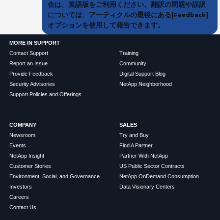
合は、英語版をご利用ください。翻訳の問題や誤訳
については、アーティクルの最後にある[Feedback]
オプションを使用して報告できます。
MORE IN SUPPORT
Contact Support
Training
Report an Issue
Community
Provide Feedback
Digital Support Blog
Security Advisories
NetApp Neighborhood
Support Policies and Offerings
COMPANY
SALES
Newsroom
Try and Buy
Events
Find A Partner
NetApp Insight
Partner With NetApp
Customer Stories
US Public Sector Contracts
Environment, Social, and Governance
NetApp OnDemand Consumption
Investors
Data Visionary Centers
Careers
Contact Us