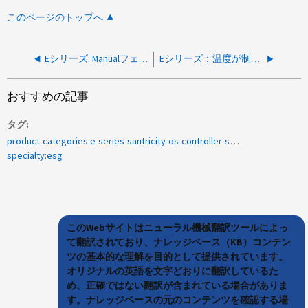
このページのトップへ
Eシリーズ: Manualフェイルバック後にI/Oパスが最適でないパスに戻る
Eシリーズ：温度が制限を超えると - ライトバックキャッシュが強制的に無効化されます
おすすめの記事
タグ
product-categories:e-series-santricity-os-controller-software<a>メジャーイベントログ</a><a>リカバリモード</a><a>sysWipeAllConfigData</a>
specialty:esg
このWebサイトはニューラル機械翻訳ツールによっ
て翻訳されており、ナレッジベース（KB）コンテン
ツの基本的な理解を目的として提供されています。
オリジナルの英語を文字どおりに翻訳しているた
め、正確ではない翻訳が含まれている場合がありま
す。ナレッジベースの元のコンテンツを確認する場