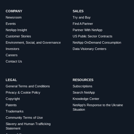
COMPANY
SALES
Newsroom
Try and Buy
Events
Find A Partner
NetApp Insight
Partner With NetApp
Customer Stories
US Public Sector Contracts
Environment, Social, and Governance
NetApp OnDemand Consumption
Investors
Data Visionary Centers
Careers
Contact Us
LEGAL
RESOURCES
General Terms and Conditions
Subscriptions
Privacy & Cookie Policy
Search NetApp
Copyright
Knowledge Center
Patents
NetApp's Response to the Ukraine
Situation
Trademarks
Community Terms of Use
Slavery and Human Trafficking
Statement