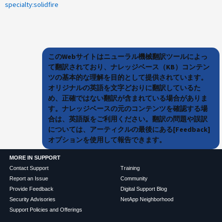
specialty:solidfire
このWebサイトはニューラル機械翻訳ツールによっ
て翻訳されており、ナレッジベース（KB）コンテン
ツの基本的な理解を目的として提供されています。
オリジナルの英語を文字どおりに翻訳しているた
め、正確ではない翻訳が含まれている場合がありま
す。ナレッジベースの元のコンテンツを確認する場
合は、英語版をご利用ください。翻訳の問題や誤訳
については、アーティクルの最後にある[Feedback]
オプションを使用して報告できます。
MORE IN SUPPORT
Contact Support
Training
Report an Issue
Community
Provide Feedback
Digital Support Blog
Security Advisories
NetApp Neighborhood
Support Policies and Offerings