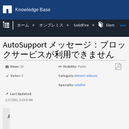
Knowledge Base
グローバル階層を展開/折りたたむ
ホーム
オンプレミス
SolidFire
Element OS 
AutoSupport メッセージ：ブロッ
クサービスが利用できません
Views:
54
Visibility:
Public
PDF
Votes:
0
Category:
element-software
と
Specialty:
solidfire
し
て
Last Updated:
保
2/17/2021, 5:23:57 AM
存
に
適
用