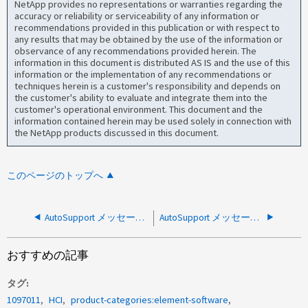
NetApp provides no representations or warranties regarding the
accuracy or reliability or serviceability of any information or
recommendations provided in this publication or with respect to
any results that may be obtained by the use of the information or
observance of any recommendations provided herein. The
information in this document is distributed AS IS and the use of this
information or the implementation of any recommendations or
techniques herein is a customer's responsibility and depends on
the customer's ability to evaluate and integrate them into the
customer's operational environment. This document and the
information contained herein may be used solely in connection with
the NetApp products discussed in this document.
このページのトップへ
AutoSupport メッセージ：Element ストレージ クラスタのブロック サービスが正常でない
AutoSupport メッセージ：メモリコントローラで、訂正可能な ECC メモリのエラーカウントがしきい値を超えました
おすすめの記事
タグ
1097011
HCI
product-categories:element-software