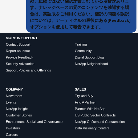
め、正確ではない翻訳が含まれている場合がありま
す。ナレッジベースの元のコンテンツを確認する場
合は、英語版をご利用ください。翻訳の問題や誤訳
については、アーティクルの最後にある[Feedback]
オプションを使用して報告できます。
MORE IN SUPPORT
Contact Support
Training
Report an Issue
Community
Provide Feedback
Digital Support Blog
Security Advisories
NetApp Neighborhood
Support Policies and Offerings
COMPANY
SALES
Newsroom
Try and Buy
Events
Find A Partner
NetApp Insight
Partner With NetApp
Customer Stories
US Public Sector Contracts
Environment, Social, and Governance
NetApp OnDemand Consumption
Investors
Data Visionary Centers
Careers