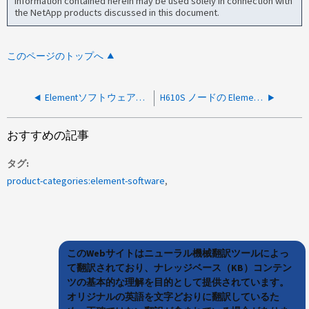
information contained herein may be used solely in connection with
the NetApp products discussed in this document.
このページのトップへ
Elementソフトウェアダウンロード契約のボックスはグレー表示になっています
H610S ノードの Element ソフトウェアアラート「 parse failure in /var/log/sf-bios.info should be = false but is true
おすすめの記事
タグ
product-categories:element-software
このWebサイトはニューラル機械翻訳ツールによっ
て翻訳されており、ナレッジベース（KB）コンテン
ツの基本的な理解を目的として提供されています。
オリジナルの英語を文字どおりに翻訳しているた