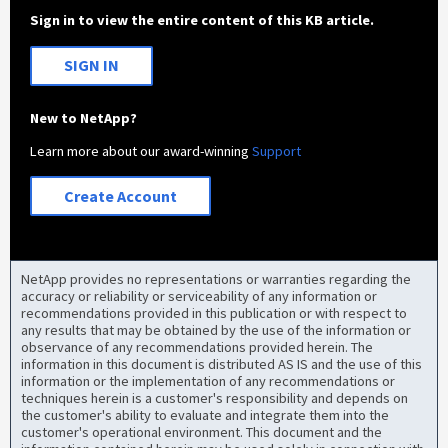
Sign in to view the entire content of this KB article.
SIGN IN
New to NetApp?
Learn more about our award-winning
Support
Create Account
NetApp provides no representations or warranties regarding the
accuracy or reliability or serviceability of any information or
recommendations provided in this publication or with respect to
any results that may be obtained by the use of the information or
observance of any recommendations provided herein. The
information in this document is distributed AS IS and the use of this
information or the implementation of any recommendations or
techniques herein is a customer's responsibility and depends on
the customer's ability to evaluate and integrate them into the
customer's operational environment. This document and the