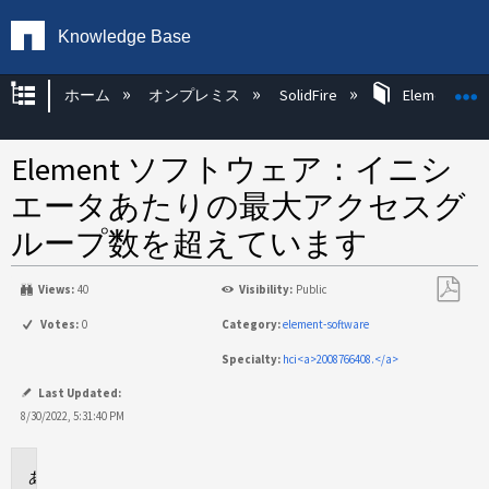
Knowledge Base
グローバル階層を展開/折りたたむ
ホーム
オンプレミス
SolidFire
Element OS 
Element ソフトウェア：イニシ
エータあたりの最大アクセスグ
ループ数を超えています
Views:
40
Visibility:
Public
PDF
Votes:
0
Category:
element-software
と
Specialty:
hci<a>2008766408.</a>
し
て
Last Updated:
保
8/30/2022, 5:31:40 PM
存
環