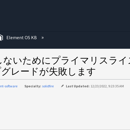
む
Element OS KB
しないためにプライマリスライ
アップグレードが失敗します
nt-software
Specialty:
solidfire
Last Updated:
12/23/2022, 9:23:35 AM