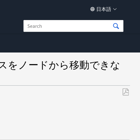
日本語
スをノードから移動できな
PDF
と
し
て
保
存