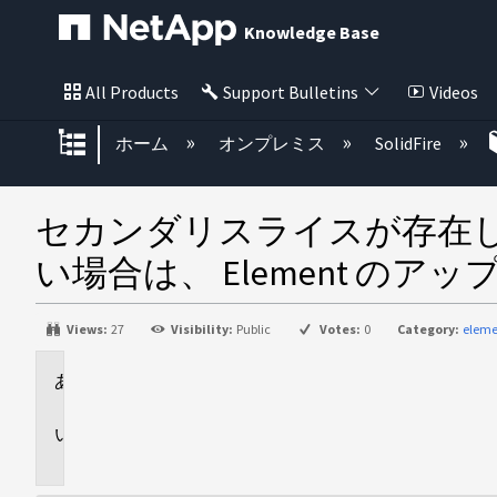
Knowledge Base
All Products
Support Bulletins
Videos
グローバル階層を展開/折りたた
ホーム
オンプレミス
SolidFire
セカンダリスライスが存在
い場合は、 Element の
Views:
27
Visibility:
Public
Votes:
0
Category:
eleme
環
境
問
題