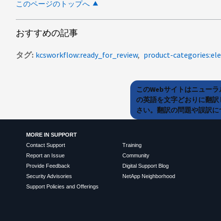
このページのトップへ
おすすめの記事
タグ
kcsworkflow:ready_for_review
product-categories:el
このWebサイトはニュー
の英語を文字どおりに翻訳
さい。翻訳の問題や誤訳につ
MORE IN SUPPORT
Contact Support
Training
Report an Issue
Community
Provide Feedback
Digital Support Blog
Security Advisories
NetApp Neighborhood
Support Policies and Offerings