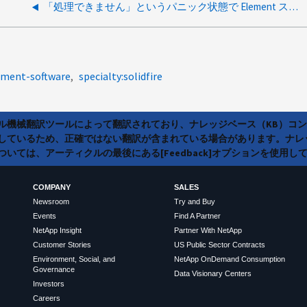
「処理できません」というパニック状態で Element ストレージノードが予期せずリブートされました カーネル NULL ポインタ参照の解除 "
ement-software
specialty:solidfire
ラル機械翻訳ツールによって翻訳されており、ナレッジベース（KB）コ
しているため、正確ではない翻訳が含まれている場合があります。ナレ
いては、アーティクルの最後にある[Feedback]オプションを使用し
COMPANY
SALES
Newsroom
Try and Buy
Events
Find A Partner
NetApp Insight
Partner With NetApp
Customer Stories
US Public Sector Contracts
Environment, Social, and
NetApp OnDemand Consumption
Governance
Data Visionary Centers
Investors
Careers