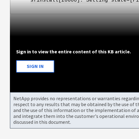
sfinstall[20600]: Setting state=[Fi
Sign in to view the entire content of this KB article.
SIGN IN
NetApp provides no representations or warranties regarding 
respect to any results that may be obtained by the use of 
and the use of this information or the implementation of a
and integrate them into the customer's operational envir
discussed in this document.