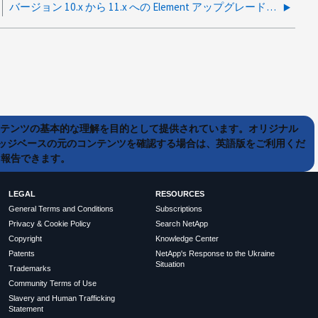
バージョン 10.x から 11.x への Element アップグレードは、 PostInstallAbort で失敗します
ンテンツの基本的な理解を目的として提供されています。オリジナル
ッジベースの元のコンテンツを確認する場合は、英語版をご利用くだ
て報告できます。
LEGAL
RESOURCES
General Terms and Conditions
Subscriptions
Privacy & Cookie Policy
Search NetApp
Copyright
Knowledge Center
Patents
NetApp's Response to the Ukraine
Situation
Trademarks
Community Terms of Use
Slavery and Human Trafficking
Statement