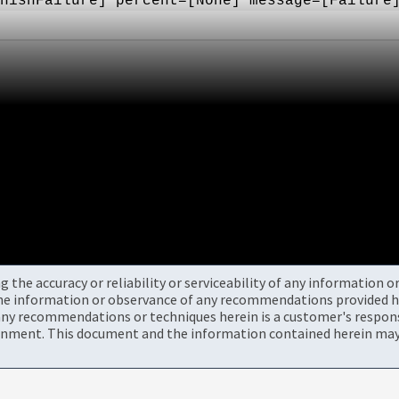
nishFailure] percent=[None] message=[Failure
the accuracy or reliability or serviceability of any information 
the information or observance of any recommendations provided he
ny recommendations or techniques herein is a customer's responsi
onment. This document and the information contained herein may 