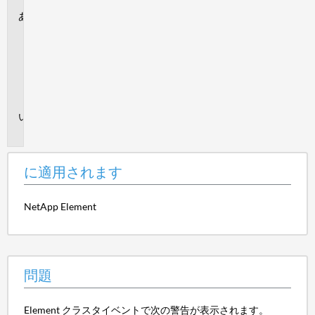
に
適
用
さ
れ
ま
す
問
題
に適用されます
NetApp Element
問題
Element クラスタイベントで次の警告が表示されます。