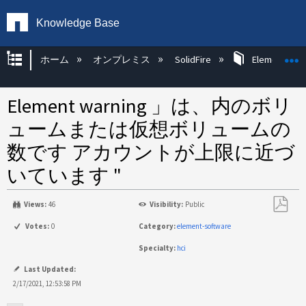
Knowledge Base
グローバル階層を展開/折りたたむ
ホーム
オンプレミス
SolidFire
Element OS 
Element warning 」は、内のボリ
ュームまたは仮想ボリュームの
数です アカウントが上限に近づ
いています "
Views:
46
Visibility:
Public
PDF
Votes:
0
Category:
element-software
と
Specialty:
hci
し
て
Last Updated:
保
2/17/2021, 12:53:58 PM
存