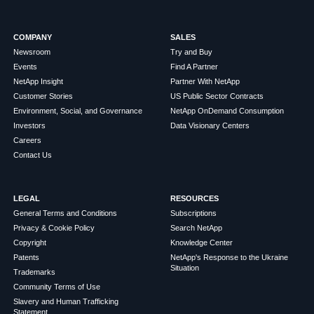
COMPANY
SALES
Newsroom
Try and Buy
Events
Find A Partner
NetApp Insight
Partner With NetApp
Customer Stories
US Public Sector Contracts
Environment, Social, and Governance
NetApp OnDemand Consumption
Investors
Data Visionary Centers
Careers
Contact Us
LEGAL
RESOURCES
General Terms and Conditions
Subscriptions
Privacy & Cookie Policy
Search NetApp
Copyright
Knowledge Center
Patents
NetApp's Response to the Ukraine
Situation
Trademarks
Community Terms of Use
Slavery and Human Trafficking
Statement