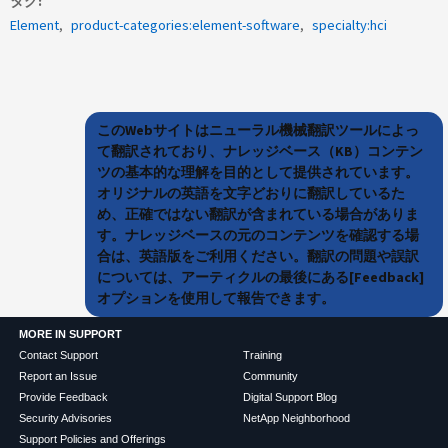
タグ
Element
product-categories:element-software
specialty:hci
このWebサイトはニューラル機械翻訳ツールによっ
て翻訳されており、ナレッジベース（KB）コンテン
ツの基本的な理解を目的として提供されています。
オリジナルの英語を文字どおりに翻訳しているた
め、正確ではない翻訳が含まれている場合がありま
す。ナレッジベースの元のコンテンツを確認する場
合は、英語版をご利用ください。翻訳の問題や誤訳
については、アーティクルの最後にある[Feedback]
オプションを使用して報告できます。
MORE IN SUPPORT
Contact Support
Training
Report an Issue
Community
Provide Feedback
Digital Support Blog
Security Advisories
NetApp Neighborhood
Support Policies and Offerings