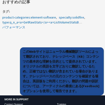
おすすめの記事
タグ
product-categories:element-software
specialty:solidfire
type:q_n_a<a>GetRawStats</a><a>ListVolumeStatsByVolume</a>
パフォーマンス
このWebサイトはニューラル機械翻訳ツールによっ
て翻訳されており、ナレッジベース（KB）コンテン
ツの基本的な理解を目的として提供されています。
オリジナルの英語を文字どおりに翻訳しているた
め、正確ではない翻訳が含まれている場合がありま
す。ナレッジベースの元のコンテンツを確認する場
合は、英語版をご利用ください。翻訳の問題や誤訳
については、アーティクルの最後にある[Feedback]
オプションを使用して報告できます。
MORE IN SUPPORT
Contact Support
Training