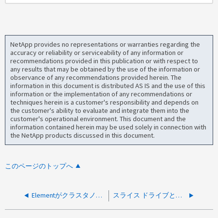
NetApp provides no representations or warranties regarding the
accuracy or reliability or serviceability of any information or
recommendations provided in this publication or with respect to
any results that may be obtained by the use of the information or
observance of any recommendations provided herein. The
information in this document is distributed AS IS and the use of this
information or the implementation of any recommendations or
techniques herein is a customer's responsibility and depends on
the customer's ability to evaluate and integrate them into the
customer's operational environment. This document and the
information contained herein may be used solely in connection with
the NetApp products discussed in this document.
このページのトップへ
Elementがクラスタノード全体にボリュームを分散する仕組み
スライス ドライブとブロック ドライブは、Element OS クラスターから論理的にどれくらいの期間外に残しておく必要がありますか?