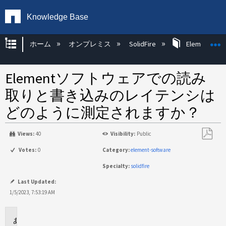
Knowledge Base
グローバル階層を展開/折りたたむ
ホーム
オンプレミス
SolidFire
Element OS 
Elementソフトウェアでの読み
取りと書き込みのレイテンシは
どのように測定されますか？
Views:
40
Visibility:
Public
PDF
Votes:
0
Category:
element-software
と
Specialty:
solidfire
し
て
Last Updated:
保
1/5/2023, 7:53:19 AM
存
環