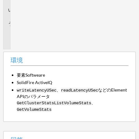
境
回
答
追
加
情
報
環境
要素Softweare
SolidFire ActiveIQ
、
などのElement
writeLatencyUSec
readLatencyUSec
APIのパラメータ
、
GetClusterStats
ListVolumeStats
GetVolumeStats