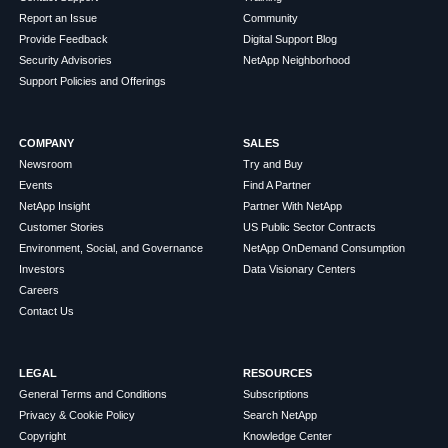
Report an Issue
Community
Provide Feedback
Digital Support Blog
Security Advisories
NetApp Neighborhood
Support Policies and Offerings
COMPANY
SALES
Newsroom
Try and Buy
Events
Find A Partner
NetApp Insight
Partner With NetApp
Customer Stories
US Public Sector Contracts
Environment, Social, and Governance
NetApp OnDemand Consumption
Investors
Data Visionary Centers
Careers
Contact Us
LEGAL
RESOURCES
General Terms and Conditions
Subscriptions
Privacy & Cookie Policy
Search NetApp
Copyright
Knowledge Center