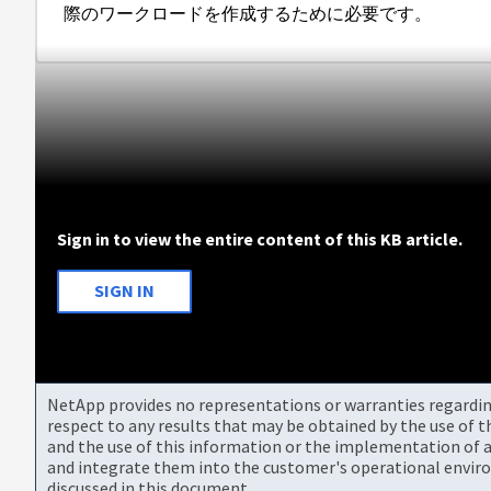
際のワークロードを作成するために必要です。
Sign in to view the entire content of this KB article.
SIGN IN
NetApp provides no representations or warranties regarding 
respect to any results that may be obtained by the use of 
and the use of this information or the implementation of a
and integrate them into the customer's operational envir
discussed in this document.