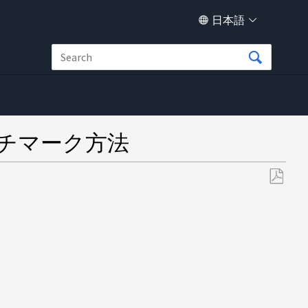
日本語
ベンチマーク方法
PDF
と
し
て
保
存