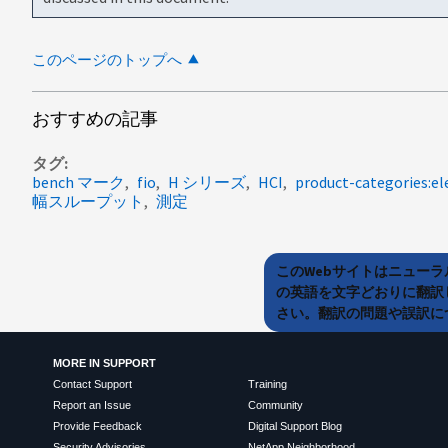
このページのトップへ
おすすめの記事
タグ
bench マーク
fio
H シリーズ
HCI
product-categories:e
幅スループット
測定
このWebサイトはニュー
の英語を文字どおりに翻訳
さい。翻訳の問題や誤訳につ
MORE IN SUPPORT
Contact Support
Training
Report an Issue
Community
Provide Feedback
Digital Support Blog
Security Advisories
NetApp Neighborhood