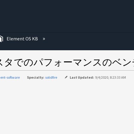
む
Element OS KB
nt クラスタでのパフォーマンスの
ent-software
Specialty:
solidfire
Last Updated:
9/4/2020, 8:23:33 AM