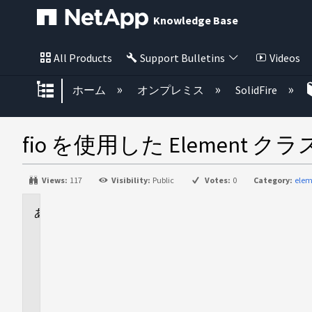
Knowledge Base
All Products
Support Bulletins
Videos
グローバル階層を展開/折りたた
ホーム
オンプレミス
SolidFire
fio を使用した Eleme
Views:
117
Visibility:
Public
Votes:
0
Category:
elem
に
適
用
さ
れ
ま
す