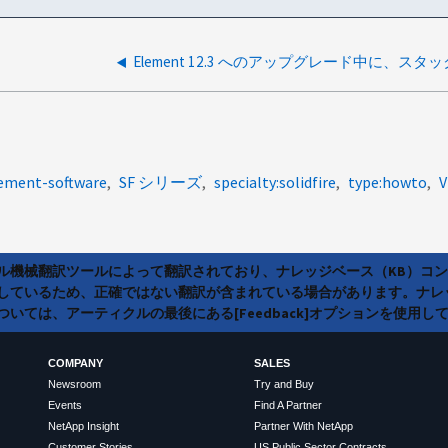
lement-software
SF シリーズ
specialty:solidfire
type:howto
V
ラル機械翻訳ツールによって翻訳されており、ナレッジベース（KB）コ
しているため、正確ではない翻訳が含まれている場合があります。ナレ
いては、アーティクルの最後にある[Feedback]オプションを使用し
COMPANY
SALES
Newsroom
Try and Buy
Events
Find A Partner
NetApp Insight
Partner With NetApp
Customer Stories
US Public Sector Contracts