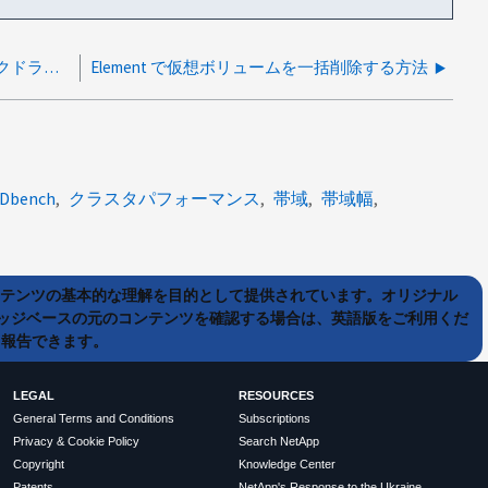
Element 12.3 へのアップグレード中に、スタックドライブの同期を回避する方法
Element で仮想ボリュームを一括削除する方法
Dbench
クラスタパフォーマンス
帯域
帯域幅
ンテンツの基本的な理解を目的として提供されています。オリジナル
ッジベースの元のコンテンツを確認する場合は、英語版をご利用くだ
て報告できます。
LEGAL
RESOURCES
General Terms and Conditions
Subscriptions
Privacy & Cookie Policy
Search NetApp
Copyright
Knowledge Center
Patents
NetApp's Response to the Ukraine