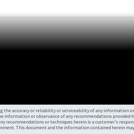
the accuracy or reliability or serviceability of any information 
the information or observance of any recommendations provided he
ny recommendations or techniques herein is a customer's responsi
onment. This document and the information contained herein may 