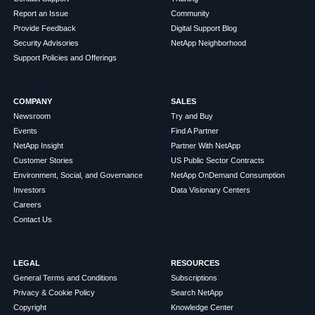
Report an Issue
Community
Provide Feedback
Digital Support Blog
Security Advisories
NetApp Neighborhood
Support Policies and Offerings
COMPANY
SALES
Newsroom
Try and Buy
Events
Find A Partner
NetApp Insight
Partner With NetApp
Customer Stories
US Public Sector Contracts
Environment, Social, and Governance
NetApp OnDemand Consumption
Investors
Data Visionary Centers
Careers
Contact Us
LEGAL
RESOURCES
General Terms and Conditions
Subscriptions
Privacy & Cookie Policy
Search NetApp
Copyright
Knowledge Center