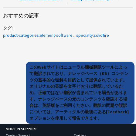
おすすめの記事
タグ
product-categories:element-software
specialty:solidfire
このWebサイトはニューラル機械翻訳ツールによっ
て翻訳されており、ナレッジベース（KB）コンテン
ツの基本的な理解を目的として提供されています。
オリジナルの英語を文字どおりに翻訳しているた
め、正確ではない翻訳が含まれている場合がありま
す。ナレッジベースの元のコンテンツを確認する場
合は、英語版をご利用ください。翻訳の問題や誤訳
については、アーティクルの最後にある[Feedback]
オプションを使用して報告できます。
MORE IN SUPPORT
Contact Support
Training