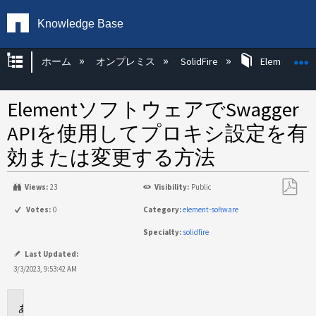
Knowledge Base
グローバル階層を展開/折りたたむ
ホーム
オンプレミス
SolidFire
Element OS 
ElementソフトウェアでSwagger
APIを使用してプロキシ設定を有
効または変更する方法
Views:
23
Visibility:
Public
PDF
Votes:
0
Category:
element-software
と
Specialty:
solidfire
し
て
Last Updated:
保
3/3/2023, 9:53:42 AM
存
環