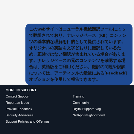
このWebサイトはニューラル機械翻訳ツールによっ
て翻訳されており、ナレッジベース（KB）コンテン
ツの基本的な理解を目的として提供されています。
オリジナルの英語を文字どおりに翻訳しているた
め、正確ではない翻訳が含まれている場合がありま
す。ナレッジベースの元のコンテンツを確認する場
合は、英語版をご利用ください。翻訳の問題や誤訳
については、アーティクルの最後にある[Feedback]
オプションを使用して報告できます。
MORE IN SUPPORT
Contact Support
Training
Report an Issue
Community
Provide Feedback
Digital Support Blog
Security Advisories
NetApp Neighborhood
Support Policies and Offerings