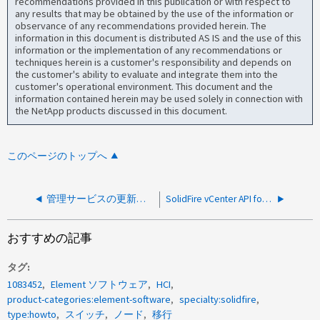
recommendations provided in this publication or with respect to
any results that may be obtained by the use of the information or
observance of any recommendations provided herein. The
information in this document is distributed AS IS and the use of this
information or the implementation of any recommendations or
techniques herein is a customer's responsibility and depends on
the customer's ability to evaluate and integrate them into the
customer's operational environment. This document and the
information contained herein may be used solely in connection with
the NetApp products discussed in this document.
このページのトップへ
管理サービスの更新パッケージを Element mNode に手動でアップロードする方法
SolidFire vCenter API for Storage Awareness （ VASA ）を vSphere インスタンス間で移行する方法
おすすめの記事
タグ
1083452
Element ソフトウェア
HCI
product-categories:element-software
specialty:solidfire
type:howto
スイッチ
ノード
移行