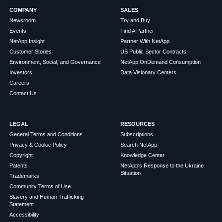
COMPANY
SALES
Newsroom
Try and Buy
Events
Find A Partner
NetApp Insight
Partner With NetApp
Customer Stories
US Public Sector Contracts
Environment, Social, and Governance
NetApp OnDemand Consumption
Investors
Data Visionary Centers
Careers
Contact Us
LEGAL
RESOURCES
General Terms and Conditions
Subscriptions
Privacy & Cookie Policy
Search NetApp
Copyright
Knowledge Center
Patents
NetApp's Response to the Ukraine
Situation
Trademarks
Community Terms of Use
Slavery and Human Trafficking
Statement
Accessibility