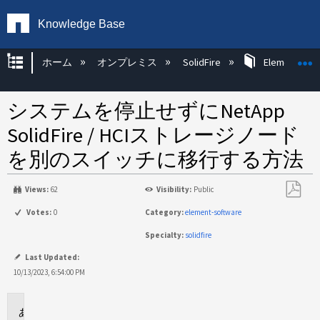
Knowledge Base
グローバル階層を展開/折りたたむ
ホーム
オンプレミス
SolidFire
Element OS 
システムを停止せずにNetApp
SolidFire / HCIストレージノード
を別のスイッチに移行する方法
Views:
62
Visibility:
Public
PDF
Votes:
0
Category:
element-software
と
Specialty:
solidfire
し
て
Last Updated:
保
10/13/2023, 6:54:00 PM
存
環