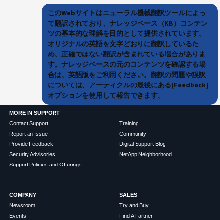
このWebサイトはニューラル機械翻訳ツールによっ
て翻訳されており、ナレッジベース（KB）コンテン
ツの基本的な理解を目的として提供されています。
オリジナルの英語を文字どおりに翻訳しているた
め、正確ではない翻訳が含まれている場合がありま
す。ナレッジベースの元のコンテンツを確認する場
合は、英語版をご利用ください。翻訳の問題や誤訳
については、アーティクルの最後にある[Feedback]
オプションを使用して報告できます。
MORE IN SUPPORT
Contact Support
Training
Report an Issue
Community
Provide Feedback
Digital Support Blog
Security Advisories
NetApp Neighborhood
Support Policies and Offerings
COMPANY
SALES
Newsroom
Try and Buy
Events
Find A Partner