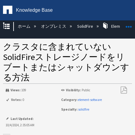
Knowledge Base
グローバル階層を展開/折りたたむ
ホーム
オンプレミス
SolidFire
Element OS 
クラスタに含まれていない
SolidFireストレージノードをリ
ブートまたはシャットダウンす
る方法
Views:
109
Visibility:
Public
PDF
Votes:
0
Category:
element-software
と
Specialty:
solidfire
し
て
Last Updated:
保
10/4/2024, 2:35:05 AM
存