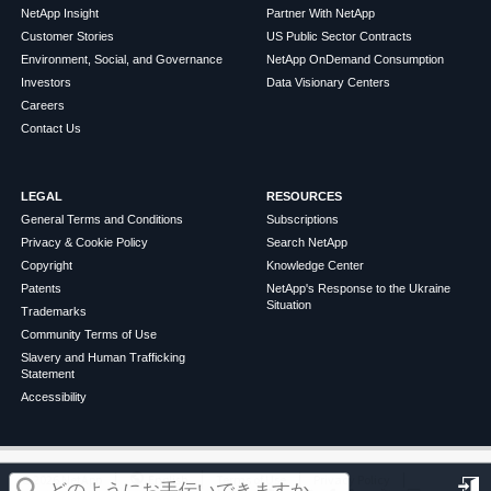
NetApp Insight
Partner With NetApp
Customer Stories
US Public Sector Contracts
Environment, Social, and Governance
NetApp OnDemand Consumption
Investors
Data Visionary Centers
Careers
Contact Us
LEGAL
RESOURCES
General Terms and Conditions
Subscriptions
Privacy & Cookie Policy
Search NetApp
Copyright
Knowledge Center
Patents
NetApp's Response to the Ukraine
Situation
Trademarks
Community Terms of Use
Slavery and Human Trafficking
Statement
Accessibility
この記事は役に立ちましたか？
©
2026
NetApp
English
Terms of Use
Privacy Policy