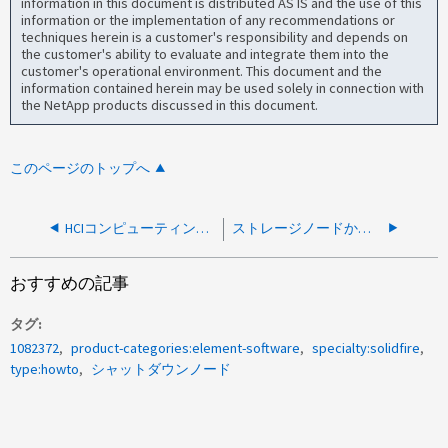
information in this document is distributed AS IS and the use of this
information or the implementation of any recommendations or
techniques herein is a customer's responsibility and depends on
the customer's ability to evaluate and integrate them into the
customer's operational environment. This document and the
information contained herein may be used solely in connection with
the NetApp products discussed in this document.
このページのトップへ
HCIコンピューティングノードをリブートする方法
ストレージノードからBMC IPアドレスをリカバリする方法
おすすめの記事
タグ
1082372
product-categories:element-software
specialty:solidfire
type:howto
シャットダウンノード