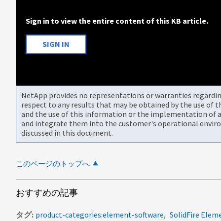
Sign in to view the entire content of this KB article.
SIGN IN
NetApp provides no representations or warranties regarding 
respect to any results that may be obtained by the use of 
and the use of this information or the implementation of a
and integrate them into the customer's operational envir
discussed in this document.
このページのトップへ
おすすめの記事
タグ
product-categories:element-software
SolidFire Elem