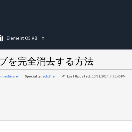
む
Element OS KB
ライブを完全消去する方法
nt-software
Specialty:
solidfire
Last Updated:
10/21/2024, 7:35:45 PM