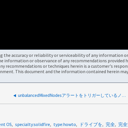
the accuracy or reliability or serviceability of any information 
the information or observance of any recommendations provided he
ny recommendations or techniques herein is a customer's responsi
onment. This document and the information contained herein may 
unbalancedMixedNodesアラートをトリガーしているノードを安全に削除する方法
ent OS
specialty:solidfire
type:howto
ドライブを
完全
完全