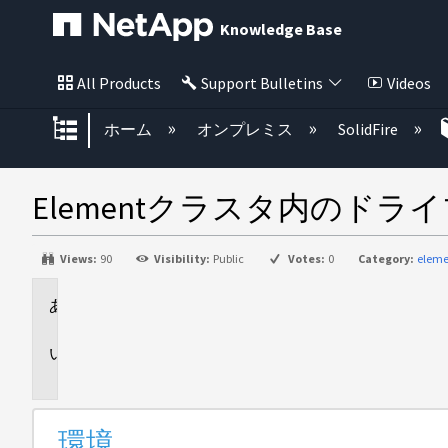
Knowledge Base
All Products
Support Bulletins
Videos
グローバル階層を展開/折りたた
ホーム
オンプレミス
SolidFire
Elementクラスタ内のド
Views:
90
Visibility:
Public
Votes:
0
Category:
eleme
環
境
概
要
環境