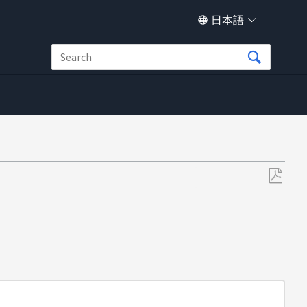
日本語
PDF
と
し
て
保
存