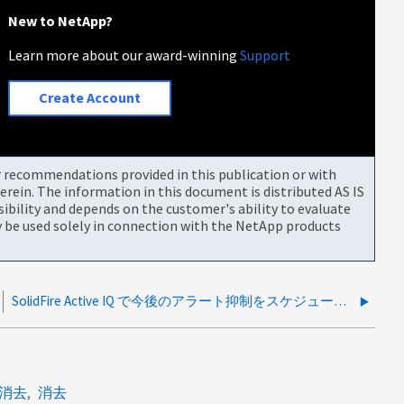
New to NetApp?
Learn more about our award-winning
Support
Create Account
or recommendations provided in this publication or with
rein. The information in this document is distributed AS IS
bility and depends on the customer's ability to evaluate
be used solely in connection with the NetApp products
SolidFire Active IQ で今後のアラート抑制をスケジュールする方法
消去
消去