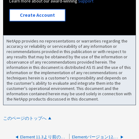
Learn more about our award-winning
Support
Create Account
NetApp provides no representations or warranties regarding the
accuracy or reliability or serviceability of any information or
recommendations provided in this publication or with respect to
any results that may be obtained by the use of the information or
observance of any recommendations provided herein. The
information in this document is distributed AS IS and the use of this
information or the implementation of any recommendations or
techniques herein is a customer's responsibility and depends on
the customer's ability to evaluate and integrate them into the
customer's operational environment. This document and the
information contained herein may be used solely in connection with
the NetApp products discussed in this document.
このページのトップへ
Element 11.3より前のバージョンでマルチホーム（2つのNIC）管理ノードをセットアップする方法
Elementバージョン12.5以降を実行しているクラスタノードへのSSHの方法