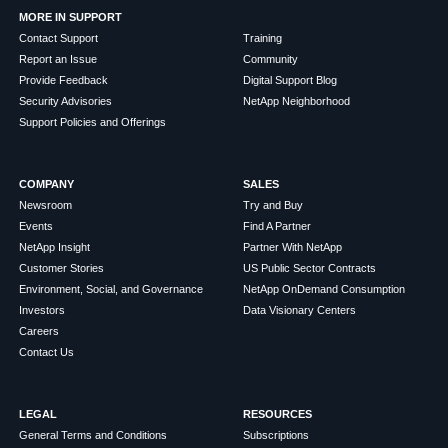
MORE IN SUPPORT
Contact Support
Training
Report an Issue
Community
Provide Feedback
Digital Support Blog
Security Advisories
NetApp Neighborhood
Support Policies and Offerings
COMPANY
SALES
Newsroom
Try and Buy
Events
Find A Partner
NetApp Insight
Partner With NetApp
Customer Stories
US Public Sector Contracts
Environment, Social, and Governance
NetApp OnDemand Consumption
Investors
Data Visionary Centers
Careers
Contact Us
LEGAL
RESOURCES
General Terms and Conditions
Subscriptions