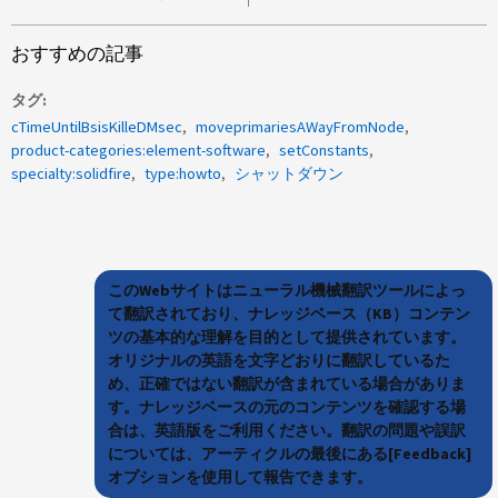
おすすめの記事
タグ
cTimeUntilBsisKilleDMsec
moveprimariesAWayFromNode
product-categories:element-software
setConstants
specialty:solidfire
type:howto
シャットダウン
このWebサイトはニューラル機械翻訳ツールによっ
て翻訳されており、ナレッジベース（KB）コンテン
ツの基本的な理解を目的として提供されています。
オリジナルの英語を文字どおりに翻訳しているた
め、正確ではない翻訳が含まれている場合がありま
す。ナレッジベースの元のコンテンツを確認する場
合は、英語版をご利用ください。翻訳の問題や誤訳
については、アーティクルの最後にある[Feedback]
オプションを使用して報告できます。