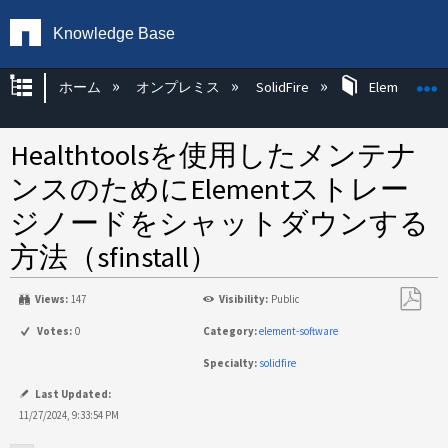
Knowledge Base
グローバル階層を展開/折りたたむ
ホーム
オンプレミス
SolidFire
Element OS 
Healthtoolsを使用したメンテナ
ンスのためにElementストレー
ジノードをシャットダウンする
方法（sfinstall）
Views:
147
Visibility:
Public
PDF
Votes:
0
Category:
element-software
と
Specialty:
solidfire
し
て
Last Updated:
保
11/27/2024, 9:33:54 PM
存