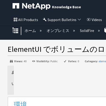
Knowledge Base
All Products
Support Bulletins
Videos
グローバル階層を展開/折りたた
ホーム
オンプレミス
SolidFire
ElementUI でボリュー
Views:
40
Visibility:
Public
Votes:
0
Category:
eleme
環
境
説
明
環境