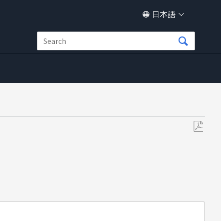
日本語
PDF
と
し
て
保
存