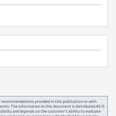
or recommendations provided in this publication or with
rein. The information in this document is distributed AS IS
bility and depends on the customer's ability to evaluate
be used solely in connection with the NetApp products