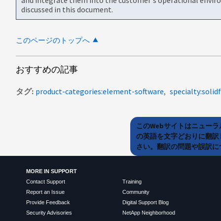
discussed in this document.
このページのトップへ
おすすめの記事
タグ
product-categories:element-software
specialty:solidf
このWebサイトはニュー
の英語を文字どおりに翻訳
さい。翻訳の問題や誤訳につ
MORE IN SUPPORT
Contact Support
Training
Report an Issue
Community
Provide Feedback
Digital Support Blog
Security Advisories
NetApp Neighborhood