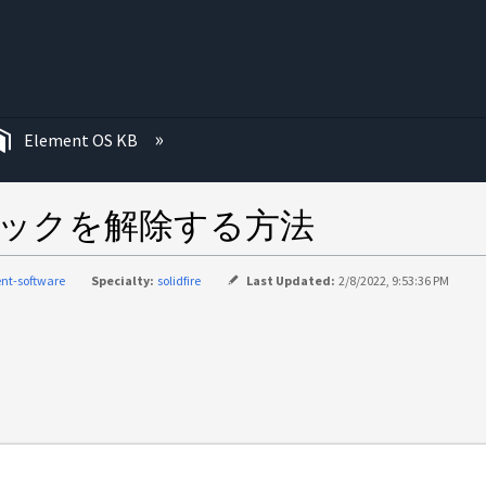
む
Element OS KB
ムのロックを解除する方法
nt-software
Specialty:
solidfire
Last Updated:
2/8/2022, 9:53:36 PM