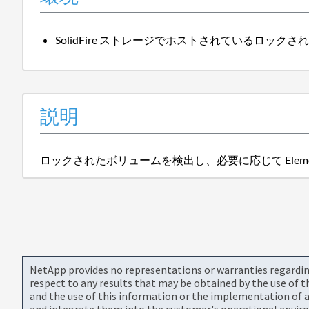
SolidFire ストレージでホストされているロック
説明
ロックされたボリュームを検出し、必要に応じて Eleme
NetApp provides no representations or warranties regarding 
respect to any results that may be obtained by the use of 
and the use of this information or the implementation of a
and integrate them into the customer's operational envir