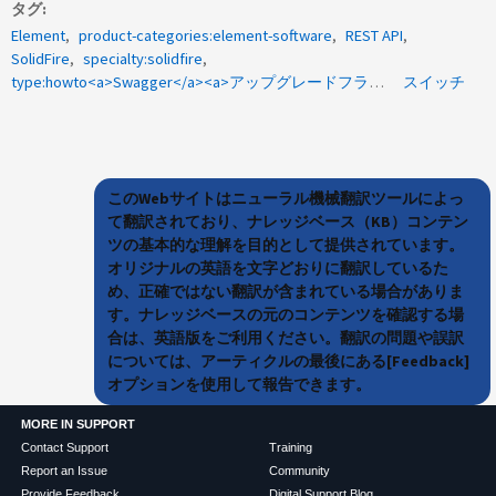
タグ
Element
product-categories:element-software
REST API
SolidFire
specialty:solidfire
type:howto<a>Swagger</a><a>アップグレードフラグ</a>
スイッチ
このWebサイトはニューラル機械翻訳ツールによっ
て翻訳されており、ナレッジベース（KB）コンテン
ツの基本的な理解を目的として提供されています。
オリジナルの英語を文字どおりに翻訳しているた
め、正確ではない翻訳が含まれている場合がありま
す。ナレッジベースの元のコンテンツを確認する場
合は、英語版をご利用ください。翻訳の問題や誤訳
については、アーティクルの最後にある[Feedback]
オプションを使用して報告できます。
MORE IN SUPPORT
Contact Support
Training
Report an Issue
Community
Provide Feedback
Digital Support Blog