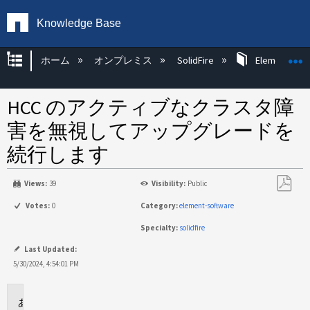
Knowledge Base
グローバル階層を展開/折りたたむ
ホーム
オンプレミス
SolidFire
Element OS 
HCC のアクティブなクラスタ障
害を無視してアップグレードを
続行します
Views:
39
Visibility:
Public
PDF
Votes:
0
Category:
element-software
と
Specialty:
solidfire
し
て
Last Updated:
保
5/30/2024, 4:54:01 PM
存
環