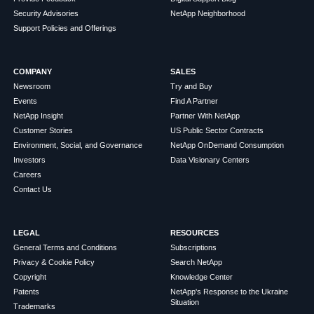
Security Advisories
NetApp Neighborhood
Support Policies and Offerings
COMPANY
SALES
Newsroom
Try and Buy
Events
Find A Partner
NetApp Insight
Partner With NetApp
Customer Stories
US Public Sector Contracts
Environment, Social, and Governance
NetApp OnDemand Consumption
Investors
Data Visionary Centers
Careers
Contact Us
LEGAL
RESOURCES
General Terms and Conditions
Subscriptions
Privacy & Cookie Policy
Search NetApp
Copyright
Knowledge Center
Patents
NetApp's Response to the Ukraine
Situation
Trademarks