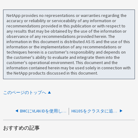
NetApp provides no representations or warranties regarding the
accuracy or reliability or serviceability of any information or
recommendations provided in this publication or with respect to
any results that may be obtained by the use of the information or
observance of any recommendations provided herein. The
information in this document is distributed AS IS and the use of this
information or the implementation of any recommendations or
techniques herein is a customer's responsibility and depends on
the customer's ability to evaluate and integrate them into the
customer's operational environment. This document and the
information contained herein may be used solely in connection with
the NetApp products discussed in this document.
このページのトップへ
BMCにVLAN IDを使用している場合、Elementのアップグレード後にIP情報が失われる可能性があります
H610Sをクラスタに追加したあとの「Incorrect BIOS setting」という警告
おすすめの記事